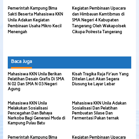
Pemerintah Kampung Bima
Kegiatan Pembinaan Upacara
Sakti Beserta Mahasiswa KKN
dan Himbauan Kamtibmas di
Unila Adakan Kegiatan
SMA Negeri 4 Kabupaten
Pembinaan Usaha Mikro Kecil
Tangerang Oleh Wakapolsek
Menengah
Cikupa Polresta Tangerang
Baca Juga
Mahasiswa KKN Unila Berikan
Kisah Tragika Raja Fir’aun Yang
Pelatihan Desain Grafis Di SMA
Ditelan Laut Akan Segera
N 02 Dan SMA N 03 Negeri
Diusung ke Layar Lebar
Agung
Mahasiswa KKN Unila
Mahasiswa KKN Unila Adakan
Melakukan Sosialisasi
Sosialisasi Dan Pelatihan
Pencegahan Dan Bahaya
Pembuatan Silase Dan
Narkoba Bagi Generasi Muda di
Fermentasi Pakan ternak
Kampung Pulau Batu
Pemerintah Kampung Bima
Kegiatan Pembinaan Upacara