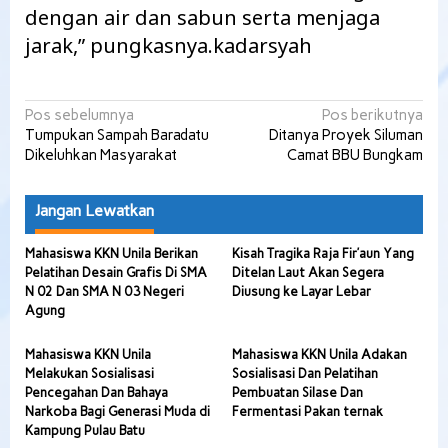
dengan air dan sabun serta menjaga
jarak,” pungkasnya.kadarsyah
Navigasi
Pos sebelumnya
Pos berikutnya
Tumpukan Sampah Baradatu
Ditanya Proyek Siluman
pos
Dikeluhkan Masyarakat
Camat BBU Bungkam
Jangan Lewatkan
Mahasiswa KKN Unila Berikan
Kisah Tragika Raja Fir’aun Yang
Pelatihan Desain Grafis Di SMA
Ditelan Laut Akan Segera
N 02 Dan SMA N 03 Negeri
Diusung ke Layar Lebar
Agung
Mahasiswa KKN Unila
Mahasiswa KKN Unila Adakan
Melakukan Sosialisasi
Sosialisasi Dan Pelatihan
Pencegahan Dan Bahaya
Pembuatan Silase Dan
Narkoba Bagi Generasi Muda di
Fermentasi Pakan ternak
Kampung Pulau Batu