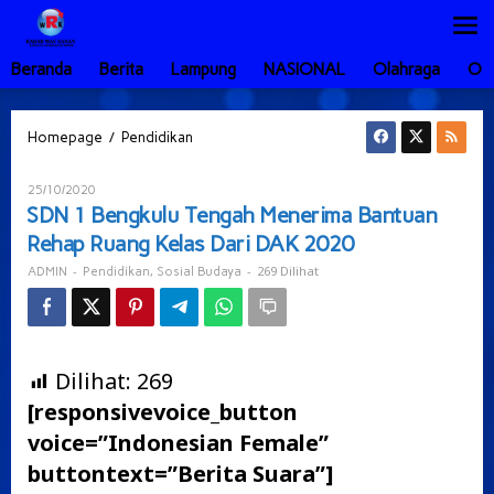
Lewati
ke
konten
Beranda
Berita
Lampung
NASIONAL
Olahraga
Ot
SDN
/
Homepage
Pendidikan
1
Bengkulu
Oleh
25/10/2020
Tengah
ADMIN
SDN 1 Bengkulu Tengah Menerima Bantuan
Menerima
Rehap Ruang Kelas Dari DAK 2020
Bantuan
Rehap
-
,
-
269 Dilihat
ADMIN
Pendidikan
Sosial Budaya
Ruang
Kelas
Dari
DAK
2020
Dilihat:
269
[responsivevoice_button
voice=”Indonesian Female”
buttontext=”Berita Suara”]