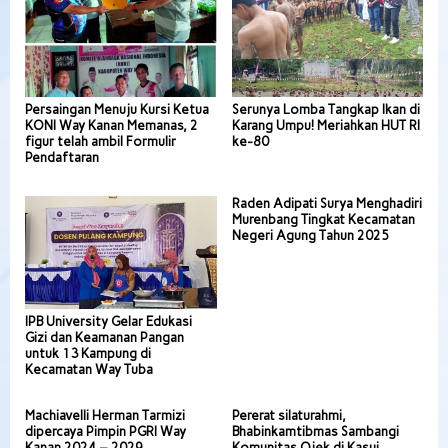
Persaingan Menuju Kursi Ketua
Serunya Lomba Tangkap Ikan di
KONI Way Kanan Memanas, 2
Karang Umpu! Meriahkan HUT RI
figur telah ambil Formulir
ke-80
Pendaftaran
Raden Adipati Surya Menghadiri
Murenbang Tingkat Kecamatan
Negeri Agung Tahun 2025
IPB University Gelar Edukasi
Gizi dan Keamanan Pangan
untuk 13 Kampung di
Kecamatan Way Tuba
Machiavelli Herman Tarmizi
Pererat silaturahmi,
dipercaya Pimpin PGRI Way
Bhabinkamtibmas Sambangi
Kanan 2024 – 2029
Komunitas Ojek di Kasui