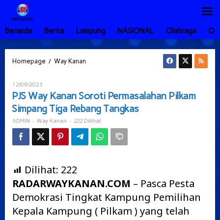
Lewati
ke
konten
Beranda
Berita
Lampung
NASIONAL
Olahraga
Ot
PJS
/
Homepage
Way Kanan
Way
Kanan
Oleh
12/06/2023
Soroti
ADMIN
PJS Way Kanan Soroti Permasalahan Pilkam
Permasalahan
Simpang Tiga Rebang Tangkas
Pilkam
Simpang
-
-
222 Dilihat
ADMIN
Way Kanan
Tiga
Rebang
Tangkas
Dilihat:
222
RADARWAYKANAN.COM
– Pasca Pesta
Demokrasi Tingkat Kampung Pemilihan
Kepala Kampung ( Pilkam ) yang telah