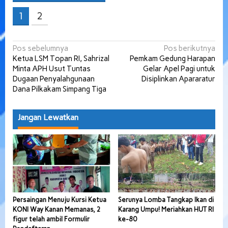
1
2
Navigasi
Pos sebelumnya
Pos berikutnya
Ketua LSM Topan RI, Sahrizal
Pemkam Gedung Harapan
pos
Minta APH Usut Tuntas
Gelar Apel Pagi untuk
Dugaan Penyalahgunaan
Disiplinkan Apararatur
Dana Pilkakam Simpang Tiga
Jangan Lewatkan
Persaingan Menuju Kursi Ketua
Serunya Lomba Tangkap Ikan di
KONI Way Kanan Memanas, 2
Karang Umpu! Meriahkan HUT RI
figur telah ambil Formulir
ke-80