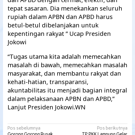
tepat sasaran. Dia menekankan seluruh
rupiah dalam APBN dan APBD harus
betul-betul dibelanjakan untuk
kepentingan rakyat ” Ucap Presiden
Jokowi
“Tugas utama kita adalah memecahkan
masalah di bawah, memecahkan masalah
masyarakat, dan membantu rakyat dan
kehati-hatian, transparansi,
akuntabilitas itu menjadi bagian integral
dalam pelaksanaan APBN dan APBD,”
Lanjut Presiden Jokowi.WN
Navigasi
Pos sebelumnya
Pos berikutnya
Gorong Gorong Rusak
TP PKK Lampung Gelar