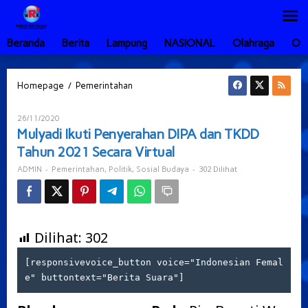
Lewati
ke
konten
Beranda
Berita
Lampung
NASIONAL
Olahraga
Ot
Mulyadi
/
Homepage
Pemerintahan
Ikuti
Penyerahan
Oleh
26/11/2020
DIPA
ADMIN
Mulyadi Ikuti Penyerahan DIPA dan TKDD
dan
Tahun 2021 Secara Virtual
TKDD
Tahun
-
,
,
-
302 Dilihat
ADMIN
Pemerintahan
Politik
Sosial Budaya
2021
Secara
Virtual
Dilihat:
302
[responsivevoice_button voice="Indonesian Femal
e" buttontext="Berita Suara"]