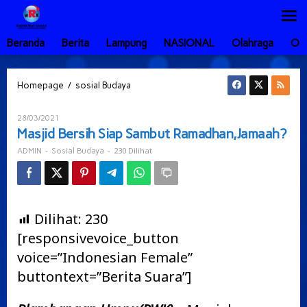
Lewati
ke
konten
Beranda
Berita
Lampung
NASIONAL
Olahraga
Ot
Masjid
/
Homepage
sosial Budaya
Bersih
Siap
Oleh
28/03/2021
Sambut
ADMIN
Masjid Bersih Siap Sambut Ramadhan,Jamaah?
Ramadhan,Jamaah?
-
-
230 Dilihat
ADMIN
Sosial Budaya
Dilihat:
230
[responsivevoice_button
voice=”Indonesian Female”
buttontext=”Berita Suara”]