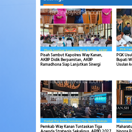
Pisah Sambut Kapolres Way Kanan,
PGK Usul
AKBP Didik Berpamitan, AKBP
Bupati W
Ramadhona Siap Lanjutkan Sinergi
Usulan k
Pemkab Way Kanan Tuntaskan Tiga
Maharatu
Agenda Strategis Sekaligus, APBD 2027
hingga P