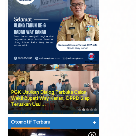
PGK Usulkan Dialog Terbuka Calon
DPRD Way Kana
Wakil Bupati Way Kanan, DPRD Siap
Tiga Agenda Be
Teruskan Usul…
hingga Prose…
Otomotif Terbaru
+