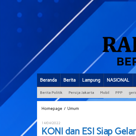
Beranda
Berita
Lampung
NASIONAL
Berita Politik
Persija Jakarta
Mobil
PPP
geri
KONI
/
Homepage
Umum
dan
ESI
Oleh
14/04/2022
Siap
ADMIN
KONI dan ESI Siap Gela
Gelar