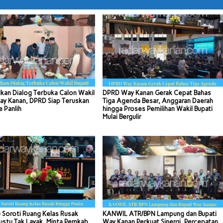
kan Dialog Terbuka Calon Wakil
DPRD Way Kanan Gerak Cepat Bahas
ay Kanan, DPRD Siap Teruskan
Tiga Agenda Besar, Anggaran Daerah
e Panlih
hingga Proses Pemilihan Wakil Bupati
Mulai Bergulir
 Soroti Ruang Kelas Rusak
KANWIL ATR/BPN Lampung dan Bupati
ustu Tak Layak, Minta Pemkab
Way Kanan Perkuat Sinergi, Percepatan