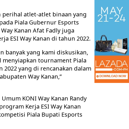
perihal atlet-atlet binaan yang
pada Piala Gubernur Esports
 Way Kanan Afat Fadly juga
ja ESI Way Kanan di tahun 2022.
n banyak yang kami diskusikan,
 menyiapkan tournament Piala
n 2022 yang di rencanakan dalam
Kabupaten Way Kanan,”
 Ruang Kelas Rusak
Pisah Sambut Kapolres Way Kanan,
k Layak, Minta Pemkab
AKBP Didik Berpamitan, AKBP
ris Umum KONI Way Kanan Randy
Ramadhona Siap Lanj…
program Kerja ESI Way Kanan
mpetisi Piala Bupati Esports