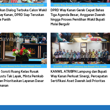
kan Dialog Terbuka Calon Wakil
DPRD Way Kanan Gerak Cepat Bahas
ay Kanan, DPRD Siap Teruskan
Tiga Agenda Besar, Anggaran Daerah
e Panlih
hingga Proses Pemilihan Wakil Bupati
Mulai Bergulir
 Soroti Ruang Kelas Rusak
KANWIL ATR/BPN Lampung dan Bupati
ustu Tak Layak, Minta Pemkab
Way Kanan Perkuat Sinergi, Percepatan
n Prioritaskan Layanan Dasar
Sertifikasi Aset Daerah Jadi Prioritas
manan