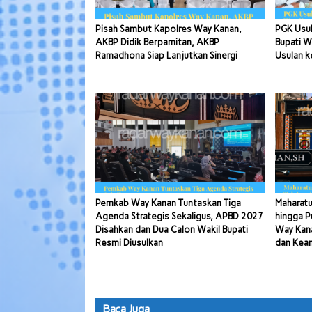
Pisah Sambut Kapolres Way Kanan,
PGK Usul
AKBP Didik Berpamitan, AKBP
Bupati W
Ramadhona Siap Lanjutkan Sinergi
Usulan k
Pemkab Way Kanan Tuntaskan Tiga
Maharatu
Agenda Strategis Sekaligus, APBD 2027
hingga P
Disahkan dan Dua Calon Wakil Bupati
Way Kana
Resmi Diusulkan
dan Kea
Baca Juga