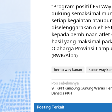
“Program positif ESI Wa
dukung semaksimal mun
setiap kegaiatan ataupu
diselenggarakan oleh ES
kepada pembinaan atlet
hasil yang maksimal pa
Olaharga Provinsi Lamp
(RWK/Alba)
berita way kanan
kabar way ka
Navigasi
Pos sebelumnya
91 KPM Kampung Gunung Waras Ter
pos
Bansos PKH
Posting Terkait