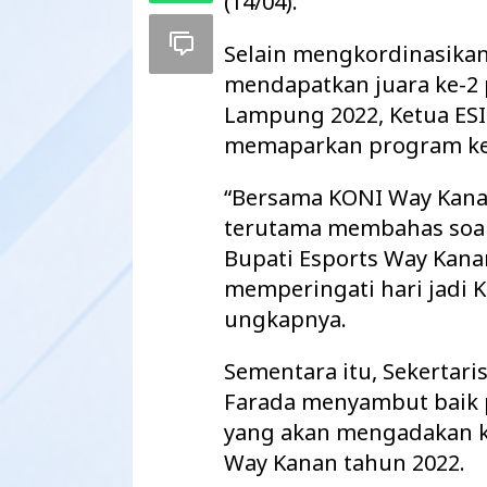
(14/04).
Selain mengkordinasikan 
mendapatkan juara ke-2 
Lampung 2022, Ketua ESI
memaparkan program ker
“Bersama KONI Way Kana
terutama membahas soal
Bupati Esports Way Kana
memperingati hari jadi 
ungkapnya.
Maharatu Soroti
hingga Pustu Ta
Sementara itu, Sekerta
Way Kanan…
Farada menyambut baik 
yang akan mengadakan ko
Way Kanan tahun 2022.