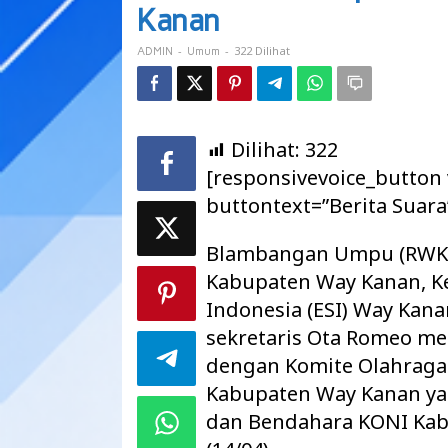
Tournamen
Kanan
Piala
Bupati
-
-
322 Dilihat
ADMIN
Umum
Way
Kanan
Dilihat:
322
[responsivevoice_button
buttontext=”Berita Suara
Blambangan Umpu (RWK),
Kabupaten Way Kanan, K
Indonesia (ESI) Way Kana
sekretaris Ota Romeo me
dengan Komite Olahraga 
Kabupaten Way Kanan yan
dan Bendahara KONI Kab