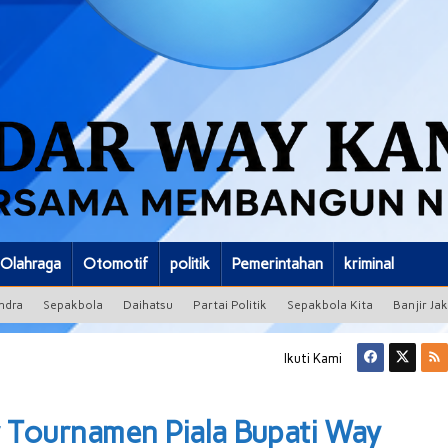
Olahraga
Otomotif
politik
Pemerintahan
kriminal
ndra
Sepakbola
Daihatsu
Partai Politik
Sepakbola Kita
Banjir Ja
Ikuti Kami
r Tournamen Piala Bupati Way