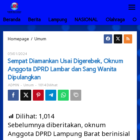
Lewati
ke
konten
Beranda
Berita
Lampung
NASIONAL
Olahraga
Ot
Sempat
/
Homepage
Umum
Diamankan
Usai
Oleh
05/01/2024
Digerebek,
ADMIN
Sempat Diamankan Usai Digerebek, Oknum
Oknum
Anggota DPRD Lambar dan Sang Wanita
Anggota
DPRD
Dipulangkan
Lambar
-
-
1014 Dilihat
ADMIN
Umum
dan
Sang
Wanita
Dipulangkan
Dilihat:
1,014
Sebelumnya diberitakan, oknum
Anggota DPRD Lampung Barat berinisial