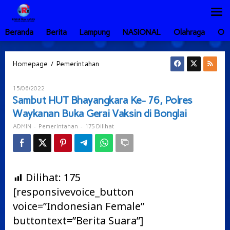
Lewati
ke
konten
Beranda
Berita
Lampung
NASIONAL
Olahraga
Ot
Sambut
/
Homepage
Pemerintahan
HUT
Bhayangkara
Oleh
15/06/2022
Ke-
ADMIN
Sambut HUT Bhayangkara Ke- 76, Polres
76,
Waykanan Buka Gerai Vaksin di Bonglai
Polres
Waykanan
-
-
175 Dilihat
ADMIN
Pemerintahan
Buka
Gerai
Vaksin
di
Bonglai
Dilihat:
175
[responsivevoice_button
voice=”Indonesian Female”
buttontext=”Berita Suara”]