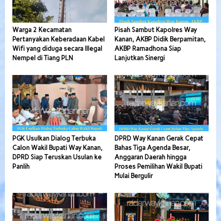
Warga 2 Kecamatan
Pisah Sambut Kapolres Way
Pertanyakan Keberadaan Kabel
Kanan, AKBP Didik Berpamitan,
Wifi yang diduga secara Illegal
AKBP Ramadhona Siap
Nempel di Tiang PLN
Lanjutkan Sinergi
PGK Usulkan Dialog Terbuka
DPRD Way Kanan Gerak Cepat
Calon Wakil Bupati Way Kanan,
Bahas Tiga Agenda Besar,
DPRD Siap Teruskan Usulan ke
Anggaran Daerah hingga
Panlih
Proses Pemilihan Wakil Bupati
Mulai Bergulir