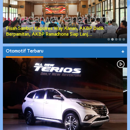
Pisah Sambut Kapolres Way Kanan, AKBP Didik
Berpamitan, AKBP Ramadhona Siap Lanj…
Otomotif Terbaru
+