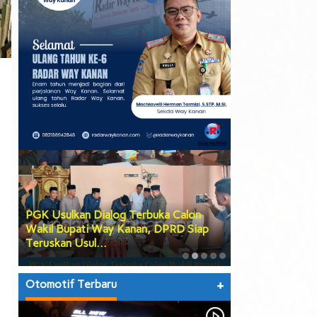
PGK Usulkan Dialog Terbuka Calon
DPRD Way Kana
Wakil Bupati Way Kanan, DPRD Siap
Tiga Agenda Be
Teruskan Usul…
hingga Prose…
Otomotif Terbaru
+