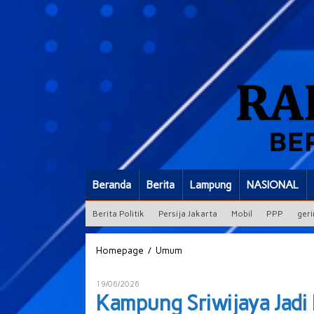
Beranda
Berita
Lampung
NASIONAL
Berita Politik
Persija Jakarta
Mobil
PPP
geri
Kampung
/
Homepage
Umum
Sriwijaya
Jadi
Oleh
19/06/2026
Kampung
Herman
Kampung Sriwijaya Jad
Bebas
Syah