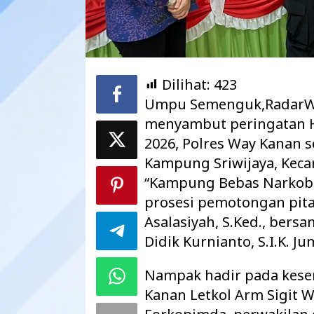
Dilihat:
423
Umpu Semenguk,RadarWa
menyambut peringatan H
2026, Polres Way Kanan 
Kampung Sriwijaya, Kec
“Kampung Bebas Narkoba
prosesi pemotongan pita
Maharatu Soroti
Asalasiyah, S.Ked., bers
hingga Pustu Ta
Didik Kurnianto, S.I.K. Ju
Way Kanan…
Nampak hadir pada kese
Kanan Letkol Arm Sigit W