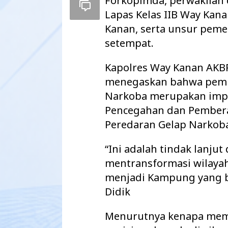
Forkopimda, perwakilan d
Lapas Kelas IIB Way Kan
Kanan, serta unsur peme
setempat.
Kapolres Way Kanan AKBP 
menegaskan bahwa pem
Narkoba merupakan impl
Pencegahan dan Pember
Peredaran Gelap Narkoba
“Ini adalah tindak lanjut
mentransformasi wilaya
menjadi Kampung yang be
Didik
Menurutnya kenapa memi