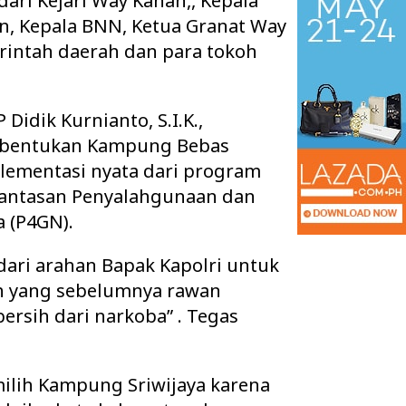
ari Kejari Way Kanan,, Kepala
an, Kepala BNN, Ketua Granat Way
rintah daerah dan para tokoh
Didik Kurnianto, S.I.K.,
bentukan Kampung Bebas
ementasi nyata dari program
antasan Penyalahgunaan dan
 (P4GN).
 dari arahan Bapak Kapolri untuk
h yang sebelumnya rawan
rsih dari narkoba” . Tegas
lih Kampung Sriwijaya karena