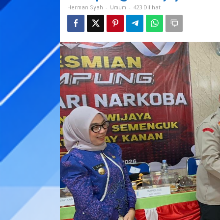
Narkoba
-
-
423 Dilihat
Herman Syah
Umum