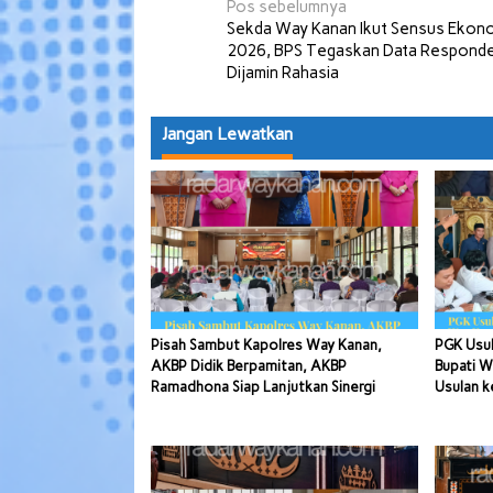
Navigasi
Pos sebelumnya
Sekda Way Kanan Ikut Sensus Ekon
pos
2026, BPS Tegaskan Data Respond
Dijamin Rahasia
Jangan Lewatkan
Pisah Sambut Kapolres Way Kanan,
PGK Usul
AKBP Didik Berpamitan, AKBP
Bupati W
Ramadhona Siap Lanjutkan Sinergi
Usulan k