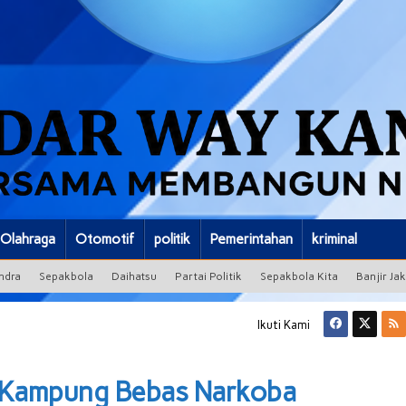
Olahraga
Otomotif
politik
Pemerintahan
kriminal
ndra
Sepakbola
Daihatsu
Partai Politik
Sepakbola Kita
Banjir Ja
Ikuti Kami
i Kampung Bebas Narkoba