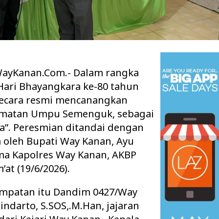
yKanan.Com.- Dalam rangka
ari Bhayangkara ke-80 tahun
secara resmi mencanangkan
amatan Umpu Semenguk, sebagai
”. Peresmian ditandai dengan
 oleh Bupati Way Kanan, Ayu
 Ruang Kelas Rusak
Pisah Sambut Kapolres Way Kanan,
ama Kapolres Way Kanan, AKBP
k Layak, Minta Pemkab
AKBP Didik Berpamitan, AKBP
m’at (19/6/2026).
Ramadhona Siap Lanj…
mpatan itu Dandim 0427/Way
indarto, S.SOS,.M.Han, jajaran