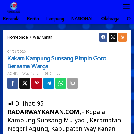
Lewati
ke
konten
Beranda
Berita
Lampung
NASIONAL
Olahraga
Ot
Kakam
/
Homepage
Way Kanan
Kampung
Sunsang
Oleh
04/08/2023
Pimpin
ADMIN
Kakam Kampung Sunsang Pimpin Goro
Goro
Bersama Warga
Bersama
Warga
-
-
95 Dilihat
ADMIN
Way Kanan
Dilihat:
95
RADARWAYKANAN.COM,
– Kepala
Kampung Sunsang Mulyadi, Kecamatan
Negeri Agung, Kabupaten Way Kanan