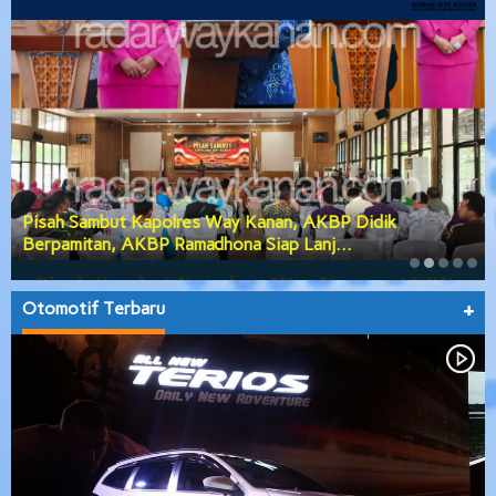
 Didik
PGK Usulkan Dialog Terbuka Calon Wakil Bu
…
Kanan, DPRD Siap Teruskan Usul…
Otomotif Terbaru
+