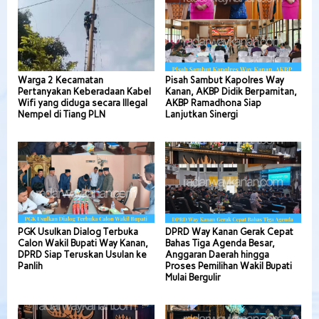
Warga 2 Kecamatan
Pisah Sambut Kapolres Way
Pertanyakan Keberadaan Kabel
Kanan, AKBP Didik Berpamitan,
Wifi yang diduga secara Illegal
AKBP Ramadhona Siap
Nempel di Tiang PLN
Lanjutkan Sinergi
PGK Usulkan Dialog Terbuka
DPRD Way Kanan Gerak Cepat
Calon Wakil Bupati Way Kanan,
Bahas Tiga Agenda Besar,
DPRD Siap Teruskan Usulan ke
Anggaran Daerah hingga
Panlih
Proses Pemilihan Wakil Bupati
Mulai Bergulir