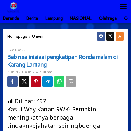
Lewati
ke
konten
Beranda
Berita
Lampung
NASIONAL
Olahraga
Ot
Babinsa
/
Homepage
Umum
inisiasi
pengkatipan
Oleh
17/04/2022
Ronda
ADMIN
Babinsa inisiasi pengkatipan Ronda malam di
malam
Karang Lantang
di
Karang
-
-
497 Dilihat
ADMIN
Umum
Lantang
Dilihat:
497
Kasui Way Kanan.RWK- Semakin
meningkatnya berbagai
tindaknkejahatan seiringbdengan