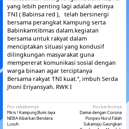
yang lebih penting lagi adalah aetinya
TNI ( Babinsa red ), telah bersinergi
bersama perangkat Kampung serta
Babinkamtibmas dalam.kegiatan
bersama untuk rakyat dalam
menciptakan situasi yang kondusif
dilingkungan masyarakat guna
mempererat komunikasi sosial dengan
warga binaan agar terciptanya
Bersama rakyat TNI kuat.”, imbuh Serda
Jhoni Eriyansyah. RWK I
Navigasi
Pos sebelumnya
Pos berikutnya
Miris ! Kampung Bumi Jaya
Damai dengan Corona
pos
NEBA Kibarkan Bendera
Ponpes Nurul Falah
Lusuh
Sukamaju Gaungkan