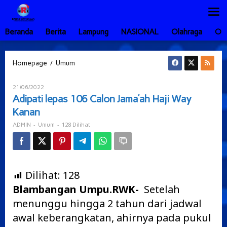
Lewati
ke
konten
Beranda
Berita
Lampung
NASIONAL
Olahraga
Ot
Adipati
/
Homepage
Umum
lepas
106
Oleh
21/06/2022
Calon
ADMIN
Adipati lepas 106 Calon Jama’ah Haji Way
Jama'ah
Kanan
Haji
Way
-
-
128 Dilihat
ADMIN
Umum
Kanan
Dilihat:
128
Blambangan Umpu.RWK-
Setelah
menunggu hingga 2 tahun dari jadwal
awal keberangkatan, ahirnya pada pukul