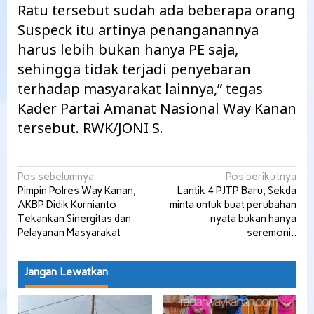
Ratu tersebut sudah ada beberapa orang
Suspeck itu artinya penanganannya
harus lebih bukan hanya PE saja,
sehingga tidak terjadi penyebaran
terhadap masyarakat lainnya,” tegas
Kader Partai Amanat Nasional Way Kanan
tersebut. RWK/JONI S.
Navigasi
Pos sebelumnya
Pos berikutnya
Pimpin Polres Way Kanan,
Lantik 4 PJTP Baru, Sekda
pos
AKBP Didik Kurnianto
minta untuk buat perubahan
Tekankan Sinergitas dan
nyata bukan hanya
Pelayanan Masyarakat
seremoni..
Jangan Lewatkan