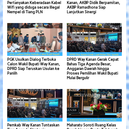
Pertanyakan Keberadaan Kabel
Kanan, AKBP Didik Berpamitan,
Wifi yang diduga secara Illegal
AKBP Ramadhona Siap
Nempel di Tiang PLN
Lanjutkan Sinergi
PGK Usulkan Dialog Terbuka
DPRD Way Kanan Gerak Cepat
Calon Wakil Bupati Way Kanan,
Bahas Tiga Agenda Besar,
DPRD Siap Teruskan Usulan ke
Anggaran Daerah hingga
Panlih
Proses Pemilihan Wakil Bupati
Mulai Bergulir
Pemkab Way Kanan Tuntaskan
Maharatu Soroti Ruang Kelas