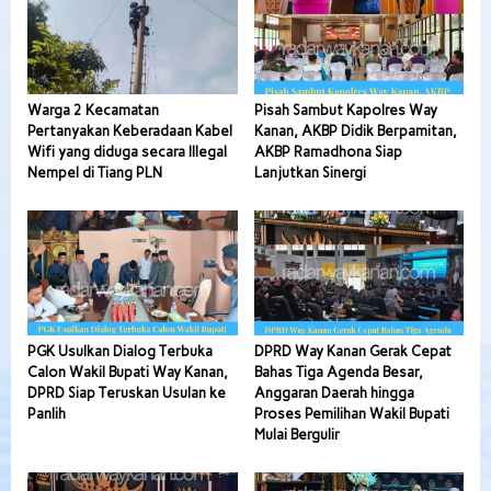
Warga 2 Kecamatan
Pisah Sambut Kapolres Way
Pertanyakan Keberadaan Kabel
Kanan, AKBP Didik Berpamitan,
Wifi yang diduga secara Illegal
AKBP Ramadhona Siap
Nempel di Tiang PLN
Lanjutkan Sinergi
PGK Usulkan Dialog Terbuka
DPRD Way Kanan Gerak Cepat
Calon Wakil Bupati Way Kanan,
Bahas Tiga Agenda Besar,
DPRD Siap Teruskan Usulan ke
Anggaran Daerah hingga
Panlih
Proses Pemilihan Wakil Bupati
Mulai Bergulir