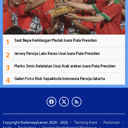
1
Saat Bepe Kehilangan Medali Juara Piala Presiden
2
Jersey Persija Laku Keras Usai Juara Piala Presiden
3
Marko Simic Kelelahan Usai Arak arakan Juara Piala Presiden
4
Galeri Foto Klub Sepakbola Indonesia Persija Jakarta
Copyright Radarwaykanan 2020 - 2025
Tentang Kami
Pedoman
kode
Disclaimer
Standar Perlindungan Wartawan