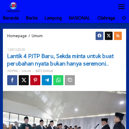
Lewati
ke
konten
Beranda
Berita
Lampung
NASIONAL
Olahraga
Ot
Lantik
/
Homepage
Umum
4
PJTP
Oleh
12/01/2026
Baru,
ADMIN
Lantik 4 PJTP Baru, Sekda minta untuk buat
Sekda
perubahan nyata bukan hanya seremoni..
minta
untuk
-
-
4472 Dilihat
ADMIN
Umum
buat
perubahan
nyata
bukan
hanya
seremoni..