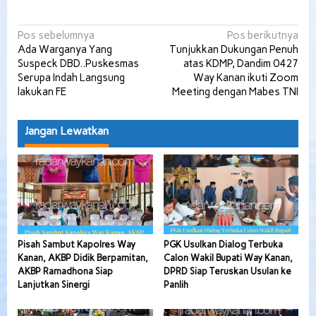
Navigasi
Pos sebelumnya
Pos berikutnya
Ada Warganya Yang
Tunjukkan Dukungan Penuh
pos
Suspeck DBD..Puskesmas
atas KDMP, Dandim 0427
Serupa Indah Langsung
Way Kanan ikuti Zoom
lakukan FE
Meeting dengan Mabes TNI
Jangan Lewatkan
Pisah Sambut Kapolres Way
PGK Usulkan Dialog Terbuka
Kanan, AKBP Didik Berpamitan,
Calon Wakil Bupati Way Kanan,
AKBP Ramadhona Siap
DPRD Siap Teruskan Usulan ke
Lanjutkan Sinergi
Panlih