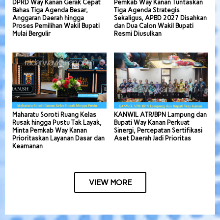
DPRD Way Kanan Gerak Cepat
Pemkab Way Kanan Tuntaskan
Bahas Tiga Agenda Besar,
Tiga Agenda Strategis
Anggaran Daerah hingga
Sekaligus, APBD 2027 Disahkan
Proses Pemilihan Wakil Bupati
dan Dua Calon Wakil Bupati
Mulai Bergulir
Resmi Diusulkan
Maharatu Soroti Ruang Kelas
KANWIL ATR/BPN Lampung dan
Rusak hingga Pustu Tak Layak,
Bupati Way Kanan Perkuat
Minta Pemkab Way Kanan
Sinergi, Percepatan Sertifikasi
Prioritaskan Layanan Dasar dan
Aset Daerah Jadi Prioritas
Keamanan
VIEW MORE