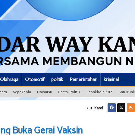
Olahraga
Otomotif
politik
Pemerintahan
kriminal
ndra
Sepakbola
Daihatsu
Partai Politik
Sepakbola Kita
Banjir Ja
Ikuti Kami
ng Buka Gerai Vaksin