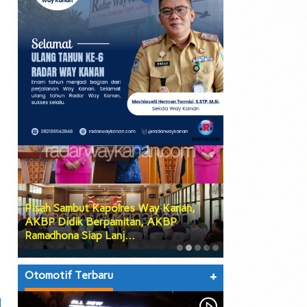
Pisah Sambut Kapolres Way Kanan,
PGK Usulkan Di
AKBP Didik Berpamitan, AKBP
Wakil Bupati W
Ramadhona Siap Lanj…
Teruskan Usul
Otomotif Terbaru
+