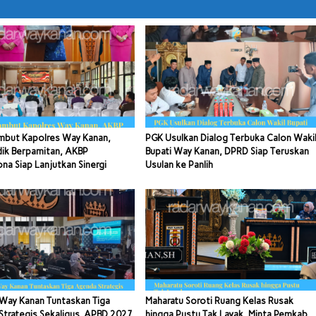
mbut Kapolres Way Kanan,
PGK Usulkan Dialog Terbuka Calon Waki
dik Berpamitan, AKBP
Bupati Way Kanan, DPRD Siap Teruskan
a Siap Lanjutkan Sinergi
Usulan ke Panlih
Way Kanan Tuntaskan Tiga
Maharatu Soroti Ruang Kelas Rusak
trategis Sekaligus, APBD 2027
hingga Pustu Tak Layak, Minta Pemkab