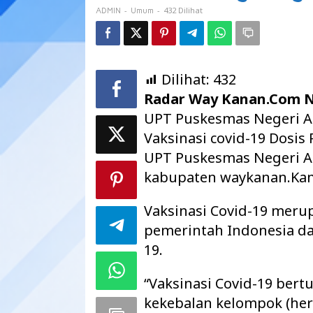
Gerai
-
-
432 Dilihat
ADMIN
Umum
Vaksin
Dilihat:
432
Radar Way Kanan.Com 
UPT Puskesmas Negeri A
Vaksinasi covid-19 Dosis
UPT Puskesmas Negeri 
kabupaten waykanan.Kam
Vaksinasi Covid-19 meru
pemerintah Indonesia d
19.
“Vaksinasi Covid-19 ber
kekebalan kelompok (her