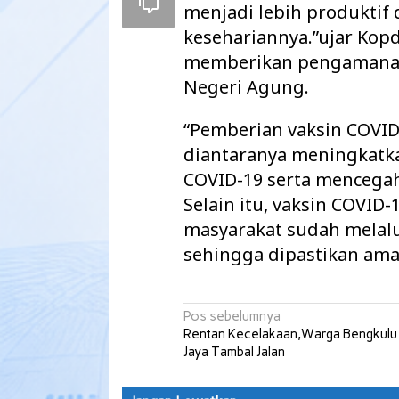
menjadi lebih produktif 
kesehariannya.”ujar Kopd
memberikan pengamanan
Negeri Agung.
“Pemberian vaksin COVID
diantaranya meningkatk
COVID-19 serta mencegah
Selain itu, vaksin COVID
masyarakat sudah melalu
sehingga dipastikan ama
Pemkab Way Kan
Agenda Strategi
2027 Disahkan
Navigasi
Pos sebelumnya
Rentan Kecelakaan,Warga Bengkulu
pos
Jaya Tambal Jalan