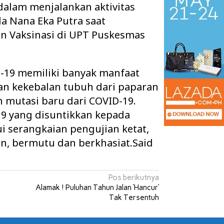
dalam menjalankan aktivitas
a Nana Eka Putra saat
 Vaksinasi di UPT Puskesmas
-19 memiliki banyak manfaat
an kekebalan tubuh dari paparan
 mutasi baru dari COVID-19.
-19 yang disuntikkan kepada
i serangkaian pengujian ketat,
n, bermutu dan berkhasiat.Said
an Tuntaskan Tiga
Warga 2 Kecamatan Pertanyakan
s Sekaligus, APBD
Keberadaan Kabel Wifi yang diduga
 d…
secara Illegal N…
Pos berikutnya
Alamak ! Puluhan Tahun Jalan ‘Hancur’
Tak Tersentuh