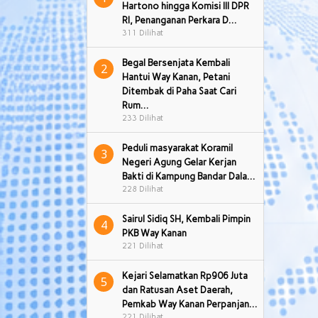
Hartono hingga Komisi III DPR
RI, Penanganan Perkara D…
311 Dilihat
Begal Bersenjata Kembali
2
Hantui Way Kanan, Petani
Ditembak di Paha Saat Cari
Rum…
233 Dilihat
Peduli masyarakat Koramil
3
Negeri Agung Gelar Kerjan
Bakti di Kampung Bandar Dala…
228 Dilihat
Sairul Sidiq SH, Kembali Pimpin
4
PKB Way Kanan
221 Dilihat
Kejari Selamatkan Rp906 Juta
5
dan Ratusan Aset Daerah,
Pemkab Way Kanan Perpanjan…
221 Dilihat