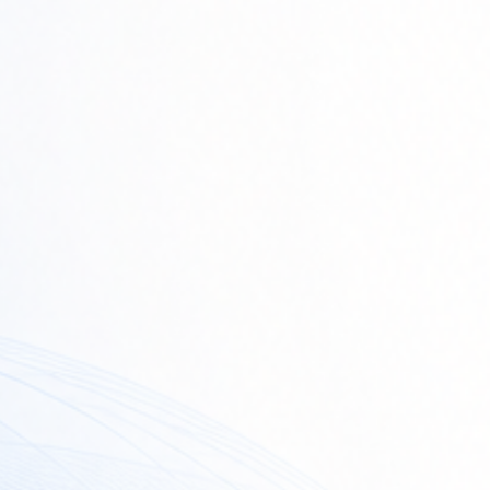
tan Pertanyakan
Pisah Sambut Kapolres Way Kanan,
l Wifi yang diduga
AKBP Didik Berpamitan, AKBP
…
Ramadhona Siap Lanj…