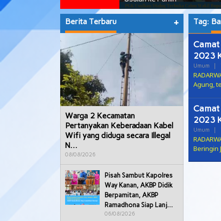
Berita Terbaru
+
Tag:
Ba
Camat 
2023 
Umum
|
RADARWAY
Agung, t
Camat 
Warga 2 Kecamatan
2023 
Pertanyakan Keberadaan Kabel
Umum
|
Wifi yang diduga secara Illegal
RADARWA
N…
Beringin
08/08/2026
Pisah Sambut Kapolres
Way Kanan, AKBP Didik
Berpamitan, AKBP
Ramadhona Siap Lanj…
06/08/2026