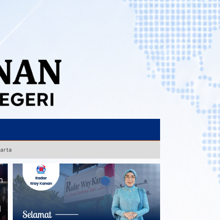
karta
n
Warga 2 Kecamatan
Pisah Sambut Kapolres Way
Pertanyakan Keberadaan
Kanan, AKBP Didik Berpamitan
l
Kabel Wifi yang diduga secara
AKBP Ramadhona Siap
Illegal Nempel di Tiang PLN
Lanjutkan Sinergi