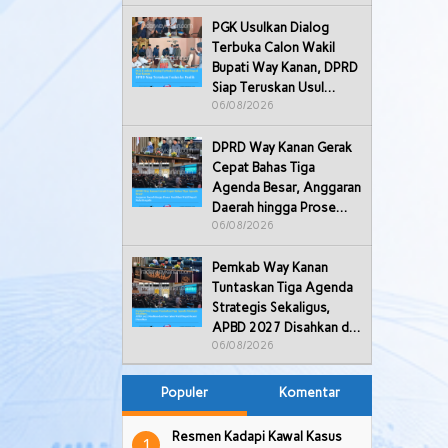
PGK Usulkan Dialog
Terbuka Calon Wakil
Bupati Way Kanan, DPRD
Siap Teruskan Usul…
06/08/2026
DPRD Way Kanan Gerak
Cepat Bahas Tiga
Agenda Besar, Anggaran
Daerah hingga Prose…
06/08/2026
Pemkab Way Kanan
Tuntaskan Tiga Agenda
Pemkab Way Kanan Tuntaskan Tiga
Warga 2 Kecama
Strategis Sekaligus,
Agenda Strategis Sekaligus, APBD
Keberadaan Kabe
APBD 2027 Disahkan d…
2027 Disahkan d…
secara Illegal N
06/08/2026
Populer
Komentar
Resmen Kadapi Kawal Kasus
1