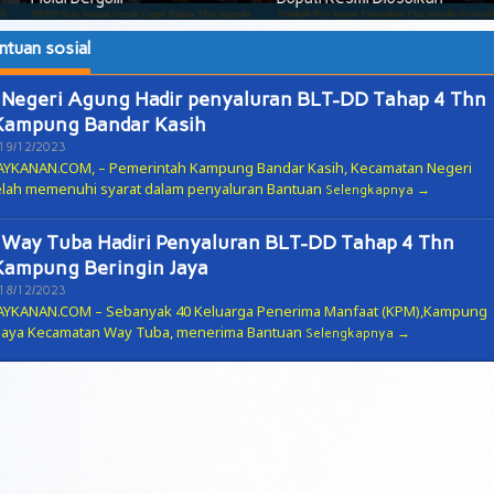
ntuan sosial
Negeri Agung Hadir penyaluran BLT-DD Tahap 4 Thn
Kampung Bandar Kasih
Oleh
19/12/2023
ADMIN
KANAN.COM, – Pemerintah Kampung Bandar Kasih, Kecamatan Negeri
elah memenuhi syarat dalam penyaluran Bantuan
Selengkapnya
Way Tuba Hadiri Penyaluran BLT-DD Tahap 4 Thn
Kampung Beringin Jaya
Oleh
18/12/2023
ADMIN
YKANAN.COM – Sebanyak 40 Keluarga Penerima Manfaat (KPM),Kampung
 Jaya Kecamatan Way Tuba, menerima Bantuan
Selengkapnya