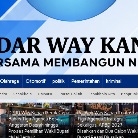
Olahraga
Otomotif
politik
Pemerintahan
kriminal
ndra
Sepakbola
Daihatsu
Partai Politik
Sepakbola Kita
Banjir Ja
DPRD Way Kanan Gerak Cepat
Pemkab Way Kanan Tuntaska
Bahas Tiga Agenda Besar,
Tiga Agenda Strategis
Anggaran Daerah hingga
Sekaligus, APBD 2027
Proses Pemilihan Wakil Bupati
Disahkan dan Dua Calon Waki
Mulai Bergulir
Bupati Resmi Diusulkan