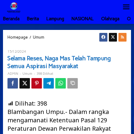
Lewati
ke
konten
Beranda
Berita
Lampung
NASIONAL
Olahraga
Ot
Selama
/
Homepage
Umum
Reses,
Naga
Oleh
15/12/2024
Mas
ADMIN
Selama Reses, Naga Mas Telah Tampung
Telah
Semua Aspirasi Masyarakat
Tampung
Semua
-
-
398 Dilihat
ADMIN
Umum
Aspirasi
Masyarakat
Dilihat:
398
Blambangan Umpu.- Dalam rangka
mengamanati Ketentuan Pasal 129
Peraturan Dewan Perwakilan Rakyat