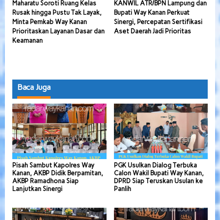
Maharatu Soroti Ruang Kelas
KANWIL ATR/BPN Lampung dan
Rusak hingga Pustu Tak Layak,
Bupati Way Kanan Perkuat
Minta Pemkab Way Kanan
Sinergi, Percepatan Sertifikasi
Prioritaskan Layanan Dasar dan
Aset Daerah Jadi Prioritas
Keamanan
Baca Juga
Pisah Sambut Kapolres Way
PGK Usulkan Dialog Terbuka
Kanan, AKBP Didik Berpamitan,
Calon Wakil Bupati Way Kanan,
AKBP Ramadhona Siap
DPRD Siap Teruskan Usulan ke
Lanjutkan Sinergi
Panlih