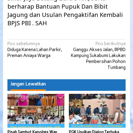
berharap Bantuan Pupuk Dan Bibit
Jagung dan Usulan Pengaktifan Kembali
BPJS PBI . SAH
Navigasi
Pos sebelumnya
Pos berikutnya
Diduga Karena Lahan Parkir,
Ganggu Akses Jalan, BPBD
pos
Preman Aniaya Warga
Kampung Sukabumi Lakukan
Pembersihan Pohon
Tumbang
Jangan Lewatkan
Pisah Sambut Kapolres Way
PGK Usulkan Dialog Terbuka