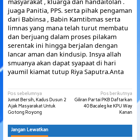
masyarakat , kluarga dan handaitolan .
juaga Panitia, PPS. serta pihak pengaman
dari Babinsa , Babin Kamtibmas serta
limnas yang mana telah turut membatu
dan berjuang dalam proses pilakam
serentak ini hingga berjalan dengan
lancar aman dan kindusip. Insya allah
smuanya akan dapat syapaat di hari
yaumil kiamat tutup Riya Saputra.Anta
Navigasi
Pos sebelumnya
Pos berikutnya
Jumat Bersih, Kadus Dusun 2
Giliran Partai PKB Daftarkan
pos
Ajak Masyarakat Untuk
40 Bacaleg ke KPU Way
Gotong Royong
Kanan
Jangan Lewatkan