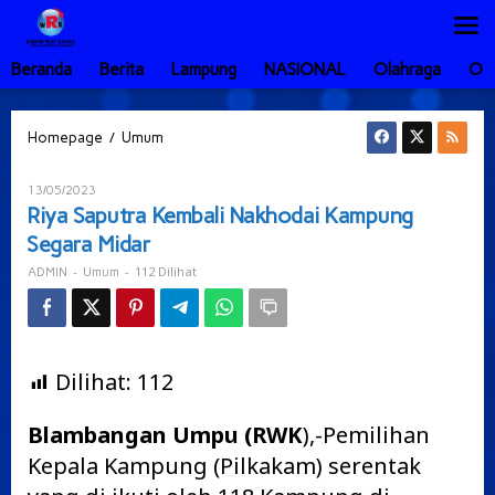
Lewati
ke
konten
Beranda
Berita
Lampung
NASIONAL
Olahraga
Ot
Riya
/
Homepage
Umum
Saputra
Kembali
Oleh
13/05/2023
Nakhodai
ADMIN
Riya Saputra Kembali Nakhodai Kampung
Kampung
Segara Midar
Segara
Midar
-
-
112 Dilihat
ADMIN
Umum
Dilihat:
112
Blambangan Umpu (RWK
),-Pemilihan
Kepala Kampung (Pilkakam) serentak