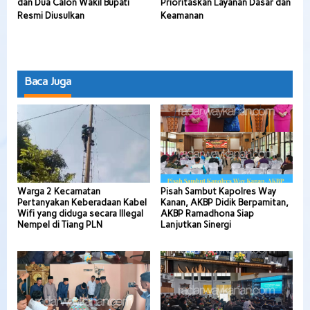
dan Dua Calon Wakil Bupati
Prioritaskan Layanan Dasar dan
Resmi Diusulkan
Keamanan
Baca Juga
Warga 2 Kecamatan
Pisah Sambut Kapolres Way
Pertanyakan Keberadaan Kabel
Kanan, AKBP Didik Berpamitan,
Wifi yang diduga secara Illegal
AKBP Ramadhona Siap
Nempel di Tiang PLN
Lanjutkan Sinergi