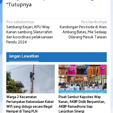
“Tutupnya
Navigasi
Pos sebelumnya
Pos berikutnya
Sambangi Kejari, KPU Way
Kandungan Pestisida di Atas
pos
Kanan sambung Silaturrahim
Ambang Batas, Mie Sedaap
dan koordinasi pelaksanaan
Dilarang Masuk Taiwan
Pemilu 2024
Jangan Lewatkan
Warga 2 Kecamatan
Pisah Sambut Kapolres Way
Pertanyakan Keberadaan Kabel
Kanan, AKBP Didik Berpamitan,
Wifi yang diduga secara Illegal
AKBP Ramadhona Siap
Nempel di Tiang PLN
Lanjutkan Sinergi