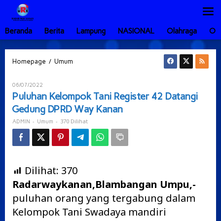
Lewati
ke
konten
Beranda
Berita
Lampung
NASIONAL
Olahraga
Ot
Puluhan
/
Homepage
Umum
Kelompok
Tani
Oleh
06/07/2022
Register
ADMIN
Puluhan Kelompok Tani Register 42 Datangi
42
Gedung DPRD Way Kanan
Datangi
Gedung
-
-
370 Dilihat
ADMIN
Umum
DPRD
Way
Kanan
Dilihat:
370
Radarwaykanan,Blambangan Umpu,-
puluhan orang yang tergabung dalam
Kelompok Tani Swadaya mandiri