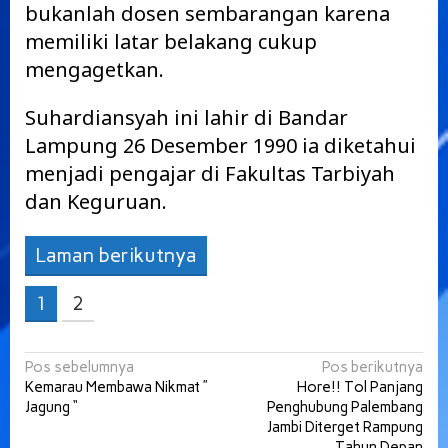
bukanlah dosen sembarangan karena
memiliki latar belakang cukup
mengagetkan.
Suhardiansyah ini lahir di Bandar
Lampung 26 Desember 1990 ia diketahui
menjadi pengajar di Fakultas Tarbiyah
dan Keguruan.
Laman berikutnya
1
2
Navigasi
Pos sebelumnya
Pos berikutnya
Kemarau Membawa Nikmat ”
Hore!! Tol Panjang
pos
Jagung “
Penghubung Palembang
Jambi Diterget Rampung
Tahun Depan