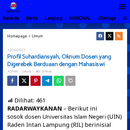
Lewati
ke
konten
Beranda
Berita
Lampung
NASIONAL
Olahraga
Ot
Profil
/
Homepage
Umum
Suhardiansyah,
Oknum
Oleh
12/10/2023
Dosen
ADMIN
Profil Suhardiansyah, Oknum Dosen yang
yang
Digerebek Berduaan dengan Mahasiswi
Digerebek
Berduaan
-
-
461 Dilihat
ADMIN
Umum
dengan
Mahasiswi
Dilihat:
461
RADARWAYKANAN
– Berikut ini
sosok
(UIN)
dosen
Universitas Islam Negeri
Raden Intan Lampung (RIL) berinisial