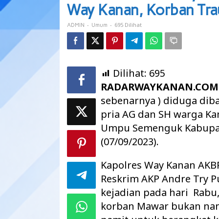
Cabuli
Way Kanan, Korban Tra
Gadis
Bawah
-
-
695 Dilihat
ADMIN
Umum
Umur
di
Way
Kanan,
Korban
Dilihat:
695
Trauma
RADARWAYKANAN.COM
Berat
sebenarnya ) diduga dib
pria AG dan SH warga K
Umpu Semenguk Kabupa
(07/09/2023).
Kapolres Way Kanan AKB
Reskrim AKP Andre Try P
kejadian pada hari Rabu,
korban Mawar bukan nam