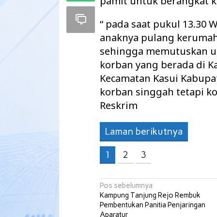
pamit untuk berangkat k
“ pada saat pukul 13.30
anaknya pulang kerumah
sehingga memutuskan un
korban yang berada di
Kecamatan Kasui Kabupa
korban singgah tetapi k
Reskrim
Laman berikutnya
1
2
3
TP.PKK Way Ka
Dalam
Navigasi
Pos sebelumnya
Kampung Tanjung Rejo Rembuk
pos
Pembentukan Panitia Penjaringan
Aparatur