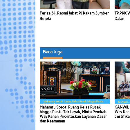
Feriza,SH.Resmi Jabat PJ Kakam.Sumber
TP.PKK 
Rejeki
Dalam
Baca Juga
Maharatu Soroti Ruang Kelas Rusak
KANWIL 
hingga Pustu Tak Layak, Minta Pemkab
Way Kana
Way Kanan Prioritaskan Layanan Dasar
Sertifika
dan Keamanan