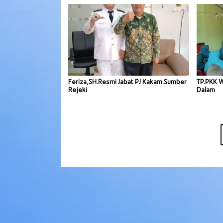
Feriza,SH.Resmi Jabat PJ Kakam.Sumber
TP.PKK 
Rejeki
Dalam