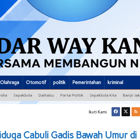
Olahraga
Otomotif
politik
Pemerintahan
kriminal
ndra
Sepakbola
Daihatsu
Partai Politik
Sepakbola Kita
Banjir Ja
Ikuti Kami
diduga Cabuli Gadis Bawah Umur di