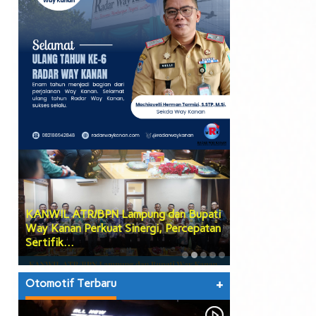
KANWIL ATR/BPN Lampung dan Bupati
Bupati Way Kan
b
Way Kanan Perkuat Sinergi, Percepatan
Kwartir Cabang
Sertifik…
Kontingen Men
Otomotif Terbaru
+