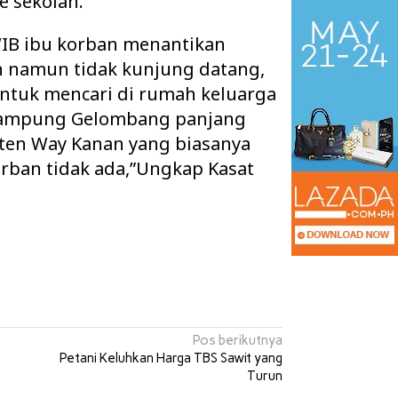
e sekolah.
 WIB ibu korban menantikan
 namun tidak kunjung datang,
tuk mencari di rumah keluarga
 Kampung Gelombang panjang
ten Way Kanan yang biasanya
orban tidak ada,”Ungkap Kasat
Maharatu Soroti Ruang Kelas Rusak
nan Monev PKK Bandar
hingga Pustu Tak Layak, Minta Pemka
Way Kanan…
Pos berikutnya
Petani Keluhkan Harga TBS Sawit yang
Turun