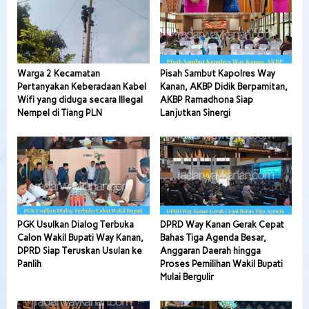
Warga 2 Kecamatan
Pisah Sambut Kapolres Way
Pertanyakan Keberadaan Kabel
Kanan, AKBP Didik Berpamitan,
Wifi yang diduga secara Illegal
AKBP Ramadhona Siap
Nempel di Tiang PLN
Lanjutkan Sinergi
PGK Usulkan Dialog Terbuka
DPRD Way Kanan Gerak Cepat
Calon Wakil Bupati Way Kanan,
Bahas Tiga Agenda Besar,
DPRD Siap Teruskan Usulan ke
Anggaran Daerah hingga
Panlih
Proses Pemilihan Wakil Bupati
Mulai Bergulir