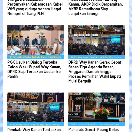
Pertanyakan Keberadaan Kabel
Kanan, AKBP Didik Berpamitan,
Wifi yang diduga secara Illegal
AKBP Ramadhona Siap
Nempel di Tiang PLN
Lanjutkan Sinergi
PGK Usulkan Dialog Terbuka
DPRD Way Kanan Gerak Cepat
Calon Wakil Bupati Way Kanan,
Bahas Tiga Agenda Besar,
DPRD Siap Teruskan Usulan ke
Anggaran Daerah hingga
Panlih
Proses Pemilihan Wakil Bupati
Mulai Bergulir
Pemkab Way Kanan Tuntaskan
Maharatu Soroti Ruang Kelas