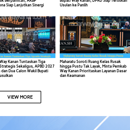
dik Berpamitan, AKBP
Bupati Way Kanan, DPRD Siap Teruskan
a Siap Lanjutkan Sinergi
Usulan ke Panlih
Way Kanan Tuntaskan Tiga
Maharatu Soroti Ruang Kelas Rusak
trategis Sekaligus, APBD 2027
hingga Pustu Tak Layak, Minta Pemkab
 dan Dua Calon Wakil Bupati
Way Kanan Prioritaskan Layanan Dasar
usulkan
dan Keamanan
VIEW MORE