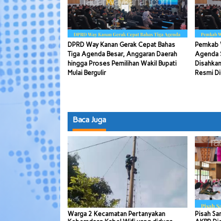
DPRD Way Kanan Gerak Cepat Bahas
Pemkab 
Tiga Agenda Besar, Anggaran Daerah
Agenda S
hingga Proses Pemilihan Wakil Bupati
Disahkan
Mulai Bergulir
Resmi Di
Baca Juga
Warga 2 Kecamatan Pertanyakan
Pisah Sa