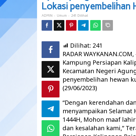
Tinjau
Lokasi penyembelihan
Langsung
Lokasi
-
-
241 Dilihat
ADMIN
Umum
penyembelihan
Hewan
Dilihat:
241
RADAR WAYKANAN.COM, –
Kampung Persiapan Kalip
Kecamatan Negeri Agung
penyembelihan hewan ku
(29/06/2023)
“Dengan kerendahan dan 
menyampaikan Selamat Ha
1444H, Mohon maaf lahir 
dan kesalahan kami,” Te