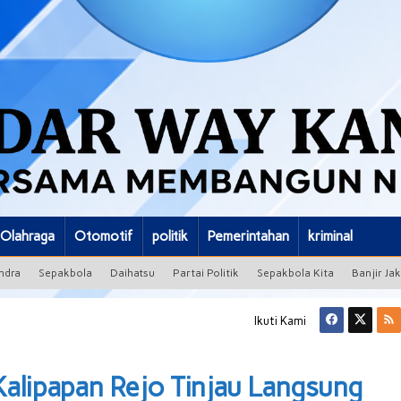
Olahraga
Otomotif
politik
Pemerintahan
kriminal
ndra
Sepakbola
Daihatsu
Partai Politik
Sepakbola Kita
Banjir Ja
Ikuti Kami
alipapan Rejo Tinjau Langsung