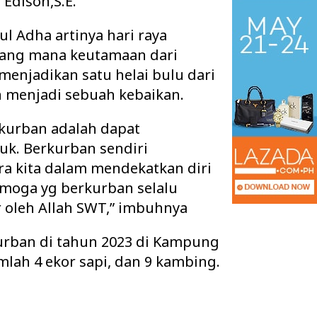
 Edison,S.E.
ul Adha artinya hari raya
ang mana keutamaan dari
menjadikan satu helai bulu dari
 menjadi sebuah kebaikan.
rkurban adalah dapat
uk. Berkurban sendiri
ra kita dalam mendekatkan diri
moga yg berkurban selalu
ar oleh Allah SWT,” imbuhnya
tan Pertanyakan
Pisah Sambut Kapolres Way Kanan,
l Wifi yang diduga
AKBP Didik Berpamitan, AKBP
rban di tahun 2023 di Kampung
…
Ramadhona Siap Lanj…
lah 4 ekor sapi, dan 9 kambing.