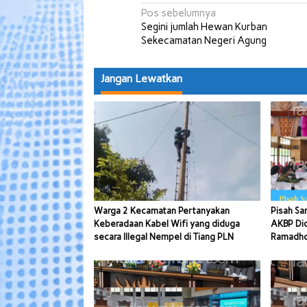
Navigasi
Pos sebelumnya
Segini jumlah Hewan Kurban
pos
Sekecamatan Negeri Agung
Jangan Lewatkan
Warga 2 Kecamatan Pertanyakan
Pisah Sa
Keberadaan Kabel Wifi yang diduga
AKBP Di
secara Illegal Nempel di Tiang PLN
Ramadhon