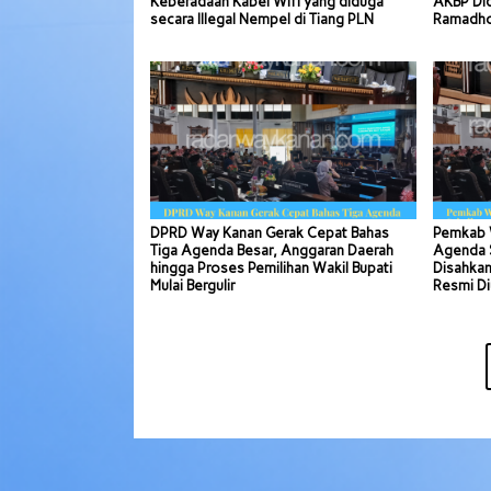
Keberadaan Kabel Wifi yang diduga
AKBP Di
secara Illegal Nempel di Tiang PLN
Ramadhon
DPRD Way Kanan Gerak Cepat Bahas
Pemkab 
Tiga Agenda Besar, Anggaran Daerah
Agenda S
hingga Proses Pemilihan Wakil Bupati
Disahkan
Mulai Bergulir
Resmi Di