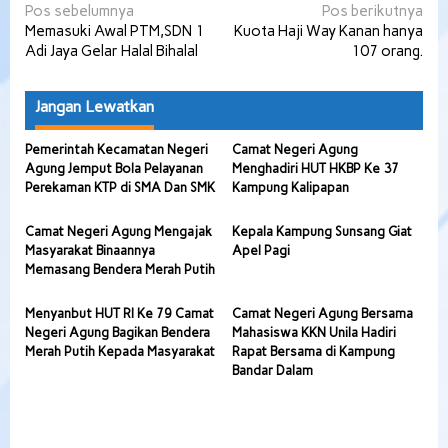
Navigasi
Pos sebelumnya
Pos berikutnya
Memasuki Awal PTM,SDN 1
Kuota Haji Way Kanan hanya
pos
Adi Jaya Gelar Halal Bihalal
107 orang.
Jangan Lewatkan
Pemerintah Kecamatan Negeri
Camat Negeri Agung
Agung Jemput Bola Pelayanan
Menghadiri HUT HKBP Ke 37
Perekaman KTP di SMA Dan SMK
Kampung Kalipapan
Camat Negeri Agung Mengajak
Kepala Kampung Sunsang Giat
Masyarakat Binaannya
Apel Pagi
Memasang Bendera Merah Putih
Menyanbut HUT RI Ke 79 Camat
Camat Negeri Agung Bersama
Negeri Agung Bagikan Bendera
Mahasiswa KKN Unila Hadiri
Merah Putih Kepada Masyarakat
Rapat Bersama di Kampung
Bandar Dalam