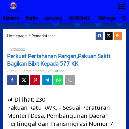
Lewati
ke
konten
Beranda
Berita
Lampung
NASIONAL
Olahraga
Ot
Perkuat
/
Homepage
Pemerintahan
Pertahanan
Pangan,Pakuan
Oleh
11/05/2022
Sakti
ADMIN
Perkuat Pertahanan Pangan,Pakuan Sakti
Bagikan
Bagikan Bibit Kepada 577 KK
Bibit
Kepada
-
-
230 Dilihat
ADMIN
Pemerintahan
577
KK
Dilihat:
230
Pakuan Ratu RWK, – Sesuai Peraturan
Menteri Desa, Pembangunan Daerah
Tertinggal dan Transmigrasi Nomor 7