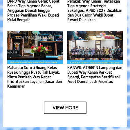
DPRD Way Kanan Gerak Cepat
Pemkab Way Kanan Tuntaskan
Bahas Tiga Agenda Besar,
Tiga Agenda Strategis
Anggaran Daerah hingga
Sekaligus, APBD 2027 Disahkan
Proses Pemilihan Wakil Bupati
dan Dua Calon Wakil Bupati
Mulai Bergulir
Resmi Diusulkan
Maharatu Soroti Ruang Kelas
KANWIL ATR/BPN Lampung dan
Rusak hingga Pustu Tak Layak,
Bupati Way Kanan Perkuat
Minta Pemkab Way Kanan
Sinergi, Percepatan Sertifikasi
Prioritaskan Layanan Dasar dan
Aset Daerah Jadi Prioritas
Keamanan
VIEW MORE