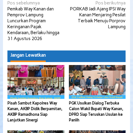
Navigasi
Pos sebelumnya
Pos berikutnya
Pemkab Way Kanan dan
PORKAB Jadi Ajang IPSI Way
pos
Pemprov Lampung
Kanan Menjaring Pesilat
Luncurkan Program
Terbaik Menuju Porprov
Keringanan Pajak
Lampung
Kendaraan, Berlaku hingga
31 Agustus 2026
Jangan Lewatkan
Pisah Sambut Kapolres Way
PGK Usulkan Dialog Terbuka
Kanan, AKBP Didik Berpamitan,
Calon Wakil Bupati Way Kanan,
AKBP Ramadhona Siap
DPRD Siap Teruskan Usulan ke
Lanjutkan Sinergi
Panlih