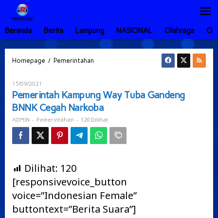
Lewati
ke
konten
Beranda
Berita
Lampung
NASIONAL
Olahraga
Ot
Pemerintah
/
Homepage
Pemerintahan
Kampung
Way
Oleh
15/09/2021
Tuba
ADMIN
Pemerintah Kampung Way Tuba Gandeng
Gandeng
BNNK Cegah Narkoba
BNNK
Cegah
-
-
120 Dilihat
ADMIN
Pemerintahan
Narkoba
Dilihat:
120
[responsivevoice_button
voice=”Indonesian Female”
buttontext=”Berita Suara”]