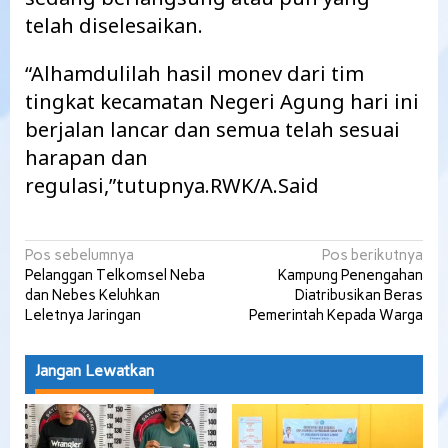
telah diselesaikan.
“Alhamdulilah hasil monev dari tim
tingkat kecamatan Negeri Agung hari ini
berjalan lancar dan semua telah sesuai
harapan dan
regulasi,”tutupnya.RWK/A.Said
Navigasi
Pos sebelumnya
Pos berikutnya
Pelanggan Telkomsel Neba
Kampung Penengahan
pos
dan Nebes Keluhkan
Diatribusikan Beras
Leletnya Jaringan
Pemerintah Kepada Warga
Jangan Lewatkan