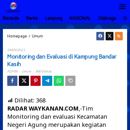
Lewati
ke
konten
Beranda
Berita
Lampung
NASIONAL
Olahraga
Ot
Monitoring
/
Homepage
Umum
dan
Evaluasi
Oleh
26/06/2023
di
ADMIN
Monitoring dan Evaluasi di Kampung Bandar
Kampung
Kasih
Bandar
Kasih
-
-
368 Dilihat
ADMIN
Umum
Dilihat:
368
RADAR WAYKANAN.COM
,-Tim
Monitoring dan evaluasi Kecamatan
Negeri Agung merupakan kegiatan