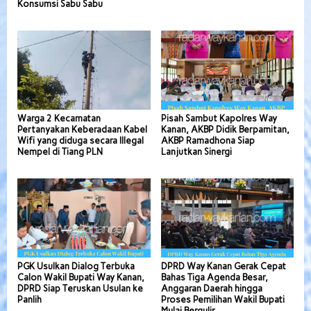
Konsumsi Sabu Sabu
Warga 2 Kecamatan
Pisah Sambut Kapolres Way
Pertanyakan Keberadaan Kabel
Kanan, AKBP Didik Berpamitan,
Wifi yang diduga secara Illegal
AKBP Ramadhona Siap
Nempel di Tiang PLN
Lanjutkan Sinergi
PGK Usulkan Dialog Terbuka
DPRD Way Kanan Gerak Cepat
Calon Wakil Bupati Way Kanan,
Bahas Tiga Agenda Besar,
DPRD Siap Teruskan Usulan ke
Anggaran Daerah hingga
Panlih
Proses Pemilihan Wakil Bupati
Mulai Bergulir