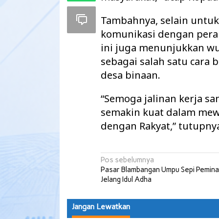
Tambahnya, selain unt
komunikasi dengan pera
ini juga menunjukkan wu
sebagai salah satu cara
desa binaan.
“Semoga jalinan kerja sa
semakin kuat dalam me
dengan Rakyat,” tutupny
Maharatu Soroti
hingga Pustu Ta
Navigasi
Pos sebelumnya
Way Kanan…
Pasar Blambangan Umpu Sepi Pemina
pos
Jelang Idul Adha
Jangan Lewatkan