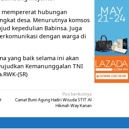
uk mempererat hubungan
ngkat desa. Menurutnya komsos
jud kepedulian Babinsa. Juga
 berkomunikasi dengan warga di
ma yang baik selama ini akan
wujudkan Kemanunggalan TNI
a.RWK-(SR)
 Ruang Kelas Rusak
Pisah Sambut Kapolres Way Kanan,
k Layak, Minta Pemkab
AKBP Didik Berpamitan, AKBP
Pos berikutnya
Ramadhona Siap Lanj…
t
Camat Bumi Agung Hadiri Wisuda STIT Al
Hikmah Way Kanan