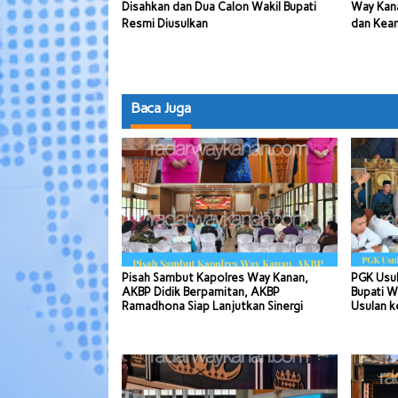
Disahkan dan Dua Calon Wakil Bupati
Way Kana
Resmi Diusulkan
dan Kea
Baca Juga
Pisah Sambut Kapolres Way Kanan,
PGK Usul
AKBP Didik Berpamitan, AKBP
Bupati W
Ramadhona Siap Lanjutkan Sinergi
Usulan k