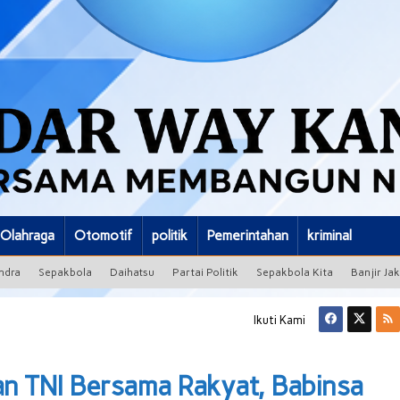
Olahraga
Otomotif
politik
Pemerintahan
kriminal
ndra
Sepakbola
Daihatsu
Partai Politik
Sepakbola Kita
Banjir Ja
Ikuti Kami
 TNI Bersama Rakyat, Babinsa