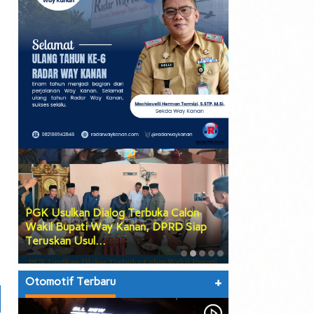
PGK Usulkan Dialog Terbuka Calon
DPRD Way Kana
Wakil Bupati Way Kanan, DPRD Siap
Tiga Agenda Be
Teruskan Usul…
hingga Prose…
Otomotif Terbaru
+