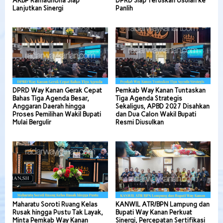
AKBP Ramadhona Siap
DPRD Siap Teruskan Usulan ke
Lanjutkan Sinergi
Panlih
DPRD Way Kanan Gerak Cepat
Pemkab Way Kanan Tuntaskan
Bahas Tiga Agenda Besar,
Tiga Agenda Strategis
Anggaran Daerah hingga
Sekaligus, APBD 2027 Disahkan
Proses Pemilihan Wakil Bupati
dan Dua Calon Wakil Bupati
Mulai Bergulir
Resmi Diusulkan
Maharatu Soroti Ruang Kelas
KANWIL ATR/BPN Lampung dan
Rusak hingga Pustu Tak Layak,
Bupati Way Kanan Perkuat
Minta Pemkab Way Kanan
Sinergi, Percepatan Sertifikasi