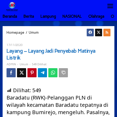
Lewati
ke
konten
Beranda
Berita
Lampung
NASIONAL
Olahraga
Ot
Layang
/
Homepage
Umum
-
Layang
Oleh
17/11/2020
Jadi
ADMIN
Layang – Layang Jadi Penyebab Matinya
Penyebab
Listrik
Matinya
Listrik
-
-
549 Dilihat
ADMIN
Umum
Dilihat:
549
Baradatu (RWK)-Pelanggan PLN di
wilayah kecamatan Baradatu tepatnya di
kampung Bumirejo, mengeluh. Pasalnya,