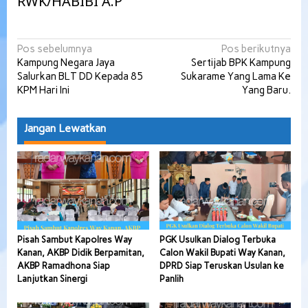
RWK/HABIBI A.P
Navigasi
Pos sebelumnya
Pos berikutnya
Kampung Negara Jaya
Sertijab BPK Kampung
pos
Salurkan BLT DD Kepada 85
Sukarame Yang Lama Ke
KPM Hari Ini
Yang Baru.
Jangan Lewatkan
Pisah Sambut Kapolres Way
PGK Usulkan Dialog Terbuka
Kanan, AKBP Didik Berpamitan,
Calon Wakil Bupati Way Kanan,
AKBP Ramadhona Siap
DPRD Siap Teruskan Usulan ke
Lanjutkan Sinergi
Panlih