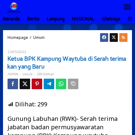
Lewati
ke
konten
Beranda
Berita
Lampung
NASIONAL
Olahraga
Ot
Ketua
/
Homepage
Umum
BPK
Kampung
Oleh
23/05/2022
Waytuba
ADMIN
Ketua BPK Kampung Waytuba di Serah terima
di
kan yang Baru
Serah
terima
-
-
299 Dilihat
ADMIN
Umum
kan
yang
Baru
Dilihat:
299
Gunung Labuhan (RWK)- Serah terima
jabatan badan permusyawaratan