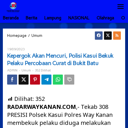
Lewati
ke
konten
Beranda
Berita
Lampung
NASIONAL
Olahraga
Ot
Kepergok
/
Homepage
Umum
Akan
Mencuri,
Oleh
19/09/2023
Polisi
ADMIN
Kepergok Akan Mencuri, Polisi Kasui Bekuk
Kasui
Pelaku Percobaan Curat di Bukit Batu
Bekuk
Pelaku
-
-
352 Dilihat
ADMIN
Umum
Percobaan
Curat
di
Bukit
Batu
Dilihat:
352
RADARWAYKANAN.COM
,- Tekab 308
PRESISI Polsek Kasui Polres Way Kanan
membekuk pelaku diduga melakukan