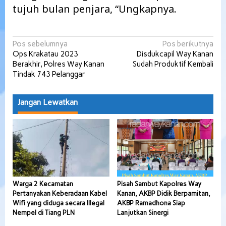
tujuh bulan penjara, “Ungkapnya.
Navigasi
Pos sebelumnya
Pos berikutnya
Ops Krakatau 2023
Disdukcapil Way Kanan
pos
Berakhir, Polres Way Kanan
Sudah Produktif Kembali
Tindak 743 Pelanggar
Jangan Lewatkan
Warga 2 Kecamatan
Pisah Sambut Kapolres Way
Pertanyakan Keberadaan Kabel
Kanan, AKBP Didik Berpamitan,
Wifi yang diduga secara Illegal
AKBP Ramadhona Siap
Nempel di Tiang PLN
Lanjutkan Sinergi