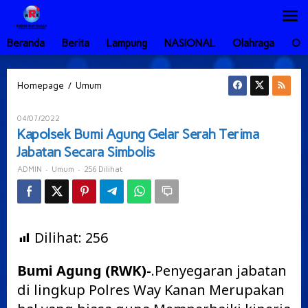
Lewati
ke
konten
Beranda
Berita
Lampung
NASIONAL
Olahraga
Ot
Kapolsek
/
Homepage
Umum
Bumi
Agung
Oleh
04/07/2022
Gelar
ADMIN
Kapolsek Bumi Agung Gelar Serah Terima
Serah
Jabatan Secara Simbolis
Terima
Jabatan
-
-
256 Dilihat
ADMIN
Umum
Secara
Simbolis
Dilihat:
256
Bumi Agung (RWK)-
.Penyegaran jabatan
di lingkup Polres Way Kanan Merupakan