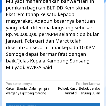
Mulyadi menambahkan bahwa “Hari ini
pemkam bagikan BLT DD Kemiskinan
Ekstrem tahap ke satu kepada
masyarakat, Adapun besarnya bantuan
yang telah diterima langsung sebesar
Rp. 900.000,00 per/KPM selama tiga bulan
Januari, Februari dan Maret telah
diserahkan secara tunai kepada 10 KPM,
Semoga dapat bermanfa’at dengan
baik,”Jelas Kepala Kampung Sunsang
Mulyadi. RWK/A.Said
Navigasi
Pos sebelumnya
Pos berikutnya
Kakam Bandar Dalam pimpin
Polsek Kasui Bekuk pelaku
pos
warganya gotong royong
Anirat di Tanjung Bulan