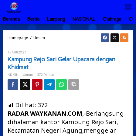
Lewati
ke
konten
Beranda
Berita
Lampung
NASIONAL
Olahraga
Ot
Kampung
/
Homepage
Umum
Rejo
Sari
Oleh
17/08/2023
Gelar
ADMIN
Kampung Rejo Sari Gelar Upacara dengan
Upacara
Khidmat
dengan
Khidmat
-
-
372 Dilihat
ADMIN
Umum
Dilihat:
372
RADAR WAYKANAN.COM
,-Berlangsung
dihalaman kantor Kampung Rejo Sari,
Kecamatan Negeri Agung,menggelar