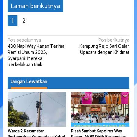
Laman berikutnya
1
2
Navigasi
Pos sebelumnya
Pos berikutnya
430 Napi Way Kanan Terima
Kampung Rejo Sari Gelar
pos
Remisi Umum 2023,
Upacara dengan Khidmat
Syarpani: Mereka
Berkelakuan Baik
Jangan Lewatkan
Warga 2 Kecamatan
Pisah Sambut Kapolres Way
Pertanyakan Keberadaan Kabel
Kanan, AKBP Didik Berpamitan,