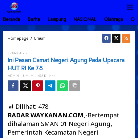
Lewati
ke
konten
Beranda
Berita
Lampung
NASIONAL
Olahraga
Ot
Ini
/
Homepage
Umum
Pesan
Camat
Oleh
17/08/2023
Negeri
ADMIN
Ini Pesan Camat Negeri Agung Pada Upacara
Agung
HUT RI Ke 78
Pada
Upacara
-
-
478 Dilihat
ADMIN
Umum
HUT
RI
Ke
78
Dilihat:
478
RADAR WAYKANAN.COM,
-Bertempat
dihalaman SMAN 01 Negeri Agung,
Pemerintah Kecamatan Negeri