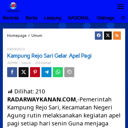
Lewati
ke
konten
Beranda
Berita
Lampung
NASIONAL
Olahraga
Ot
Kampung
/
Homepage
Umum
Rejo
Sari
Oleh
04/09/2023
Gelar
ADMIN
Kampung Rejo Sari Gelar Apel Pagi
Apel
Pagi
-
-
210 Dilihat
ADMIN
Umum
Dilihat:
210
RADARWAYKANAN.COM
,-Pemerintah
Kampung Rejo Sari, Kecamatan Negeri
Agung rutin melaksanakan kegiatan apel
pagi setiap hari senin Guna menjaga