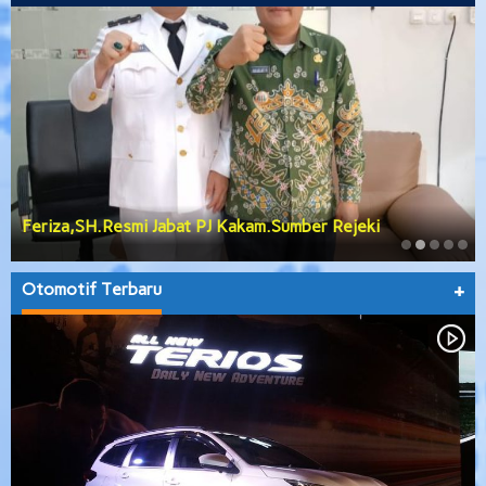
Feriza,SH.Resmi Jabat PJ Kakam.Sumber Rejeki
Otomotif Terbaru
+