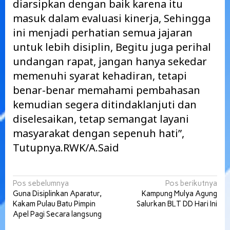
diarsipkan dengan baik karena itu
masuk dalam evaluasi kinerja, Sehingga
ini menjadi perhatian semua jajaran
untuk lebih disiplin, Begitu juga perihal
undangan rapat, jangan hanya sekedar
memenuhi syarat kehadiran, tetapi
benar-benar memahami pembahasan
kemudian segera ditindaklanjuti dan
diselesaikan, tetap semangat layani
masyarakat dengan sepenuh hati”,
Tutupnya.RWK/A.Said
Navigasi
Pos sebelumnya
Pos berikutnya
Guna Disiplinkan Aparatur,
Kampung Mulya Agung
pos
Kakam Pulau Batu Pimpin
Salurkan BLT DD Hari Ini
Apel Pagi Secara langsung