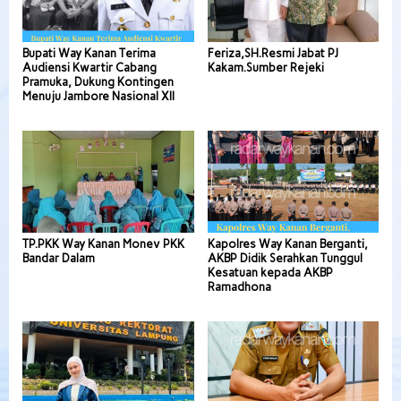
Bupati Way Kanan Terima
Feriza,SH.Resmi Jabat PJ
Audiensi Kwartir Cabang
Kakam.Sumber Rejeki
Pramuka, Dukung Kontingen
Menuju Jambore Nasional XII
TP.PKK Way Kanan Monev PKK
Kapolres Way Kanan Berganti,
Bandar Dalam
AKBP Didik Serahkan Tunggul
Kesatuan kepada AKBP
Ramadhona