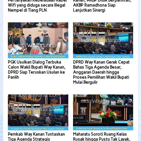
Pertanyakan Keberadaan Kabel
Kanan, AKBP Didik Berpamitan,
Wifi yang diduga secara Illegal
AKBP Ramadhona Siap
Nempel di Tiang PLN
Lanjutkan Sinergi
PGK Usulkan Dialog Terbuka
DPRD Way Kanan Gerak Cepat
Calon Wakil Bupati Way Kanan,
Bahas Tiga Agenda Besar,
DPRD Siap Teruskan Usulan ke
Anggaran Daerah hingga
Panlih
Proses Pemilihan Wakil Bupati
Mulai Bergulir
Pemkab Way Kanan Tuntaskan
Maharatu Soroti Ruang Kelas
Tiga Agenda Strategis
Rusak hingga Pustu Tak Layak,