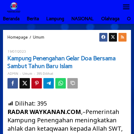
Lewati
ke
konten
Beranda
Berita
Lampung
NASIONAL
Olahraga
Ot
Kampung
/
Homepage
Umum
Penengahan
Gelar
Oleh
19/07/2023
Doa
ADMIN
Kampung Penengahan Gelar Doa Bersama
Bersama
Sambut Tahun Baru Islam
Sambut
Tahun
-
-
395 Dilihat
ADMIN
Umum
Baru
Islam
Dilihat:
395
RADAR WAYKANAN.COM
,–Pemerintah
Kampung Penengahan meningkatkan
ahlak dan ketaqwaan kepada Allah SWT,