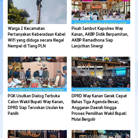
Warga 2 Kecamatan
Pisah Sambut Kapolres Way
Pertanyakan Keberadaan Kabel
Kanan, AKBP Didik Berpamitan,
Wifi yang diduga secara Illegal
AKBP Ramadhona Siap
Nempel di Tiang PLN
Lanjutkan Sinergi
PGK Usulkan Dialog Terbuka
DPRD Way Kanan Gerak Cepat
Calon Wakil Bupati Way Kanan,
Bahas Tiga Agenda Besar,
DPRD Siap Teruskan Usulan ke
Anggaran Daerah hingga
Panlih
Proses Pemilihan Wakil Bupati
Mulai Bergulir