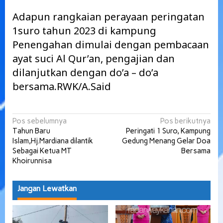
Adapun rangkaian perayaan peringatan
1suro tahun 2023 di kampung
Penengahan dimulai dengan pembacaan
ayat suci Al Qur’an, pengajian dan
dilanjutkan dengan do’a – do’a
bersama.RWK/A.Said
Navigasi
Pos sebelumnya
Pos berikutnya
Tahun Baru
Peringati 1 Suro, Kampung
pos
Islam,Hj.Mardiana dilantik
Gedung Menang Gelar Doa
Sebagai Ketua MT
Bersama
Khoirunnisa
Jangan Lewatkan