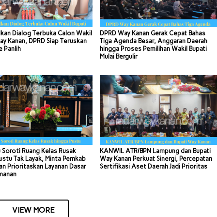
kan Dialog Terbuka Calon Wakil
DPRD Way Kanan Gerak Cepat Bahas
ay Kanan, DPRD Siap Teruskan
Tiga Agenda Besar, Anggaran Daerah
e Panlih
hingga Proses Pemilihan Wakil Bupati
Mulai Bergulir
 Soroti Ruang Kelas Rusak
KANWIL ATR/BPN Lampung dan Bupati
ustu Tak Layak, Minta Pemkab
Way Kanan Perkuat Sinergi, Percepatan
n Prioritaskan Layanan Dasar
Sertifikasi Aset Daerah Jadi Prioritas
manan
VIEW MORE