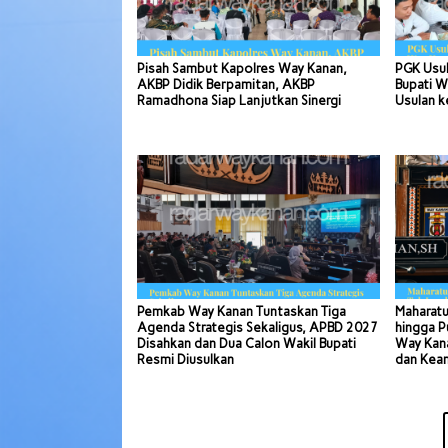
Pisah Sambut Kapolres Way Kanan,
PGK Usul
AKBP Didik Berpamitan, AKBP
Bupati W
Ramadhona Siap Lanjutkan Sinergi
Usulan k
Pemkab Way Kanan Tuntaskan Tiga
Maharatu
Agenda Strategis Sekaligus, APBD 2027
hingga P
Disahkan dan Dua Calon Wakil Bupati
Way Kana
Resmi Diusulkan
dan Kea