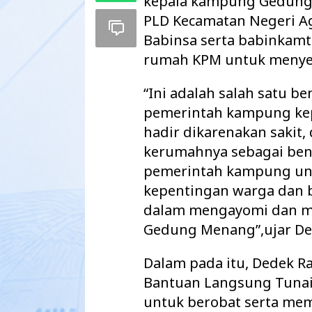
kepala kampung Gedung
PLD Kecamatan Negeri A
Babinsa serta babinka
rumah KPM untuk menye
“Ini adalah salah satu b
pemerintah kampung ke
hadir dikarenakan sakit,
kerumahnya sebagai ben
pemerintah kampung unt
kepentingan warga dan b
dalam mengayomi dan m
Maharatu Soroti
hingga Pustu Ta
Gedung Menang”,ujar De
Way Kanan…
Dalam pada itu, Dedek R
Bantuan Langsung Tunai
untuk berobat serta mem