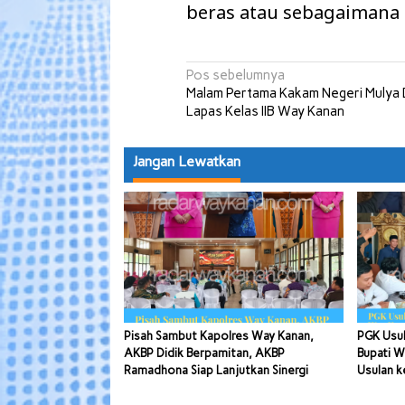
beras atau sebagaimana 
Navigasi
Pos sebelumnya
Malam Pertama Kakam Negeri Mulya 
pos
Lapas Kelas IIB Way Kanan
Jangan Lewatkan
Pisah Sambut Kapolres Way Kanan,
PGK Usul
AKBP Didik Berpamitan, AKBP
Bupati W
Ramadhona Siap Lanjutkan Sinergi
Usulan k