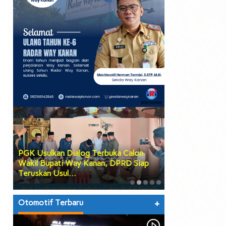
PGK Usulkan Dialog Terbuka Calon
DPRD Way Kana
Wakil Bupati Way Kanan, DPRD Siap
Tiga Agenda Be
Teruskan Usul…
hingga Prose…
Otomotif Terbaru
+