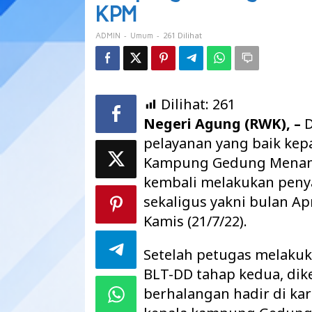
BLT
KPM
DD
87
-
-
261 Dilihat
ADMIN
Umum
KPM
Dilihat:
261
Negeri Agung (RWK), –
D
pelayanan yang baik ke
Kampung Gedung Menang
kembali melakukan penya
sekaligus yakni bulan Apr
Kamis (21/7/22).
Setelah petugas melakuk
BLT-DD tahap kedua, dik
berhalangan hadir di ka