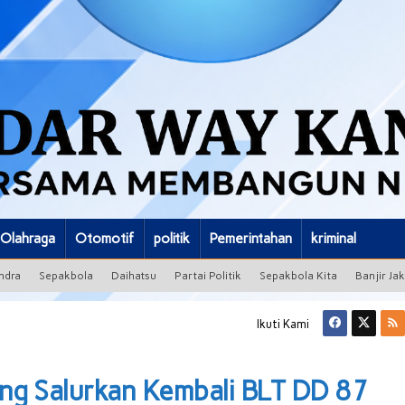
Olahraga
Otomotif
politik
Pemerintahan
kriminal
ndra
Sepakbola
Daihatsu
Partai Politik
Sepakbola Kita
Banjir Ja
Ikuti Kami
g Salurkan Kembali BLT DD 87