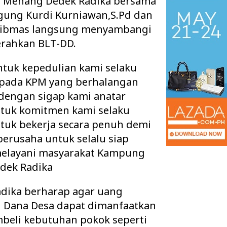
 Menang Dedek Radika bersama
gung Kurdi Kurniawan,S.Pd dan
mtibmas langsung menyambangi
rahkan BLT-DD.
entuk kepedulian kami selaku
pada KPM yang berhalangan
 dengan sigap kami anatar
tuk komitmen kami selaku
uk bekerja secara penuh demi
erusaha untuk selalu siap
elayani masyarakat Kampung
 Ruang Kelas Rusak
Pisah Sambut Kapolres Way Kanan,
k Layak, Minta Pemkab
AKBP Didik Berpamitan, AKBP
dek Radika
Ramadhona Siap Lanj…
adika berharap agar uang
 Dana Desa dapat dimanfaatkan
beli kebutuhan pokok seperti