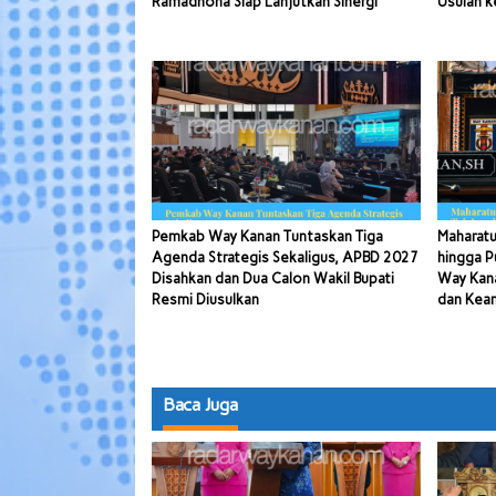
Ramadhona Siap Lanjutkan Sinergi
Usulan k
Pemkab Way Kanan Tuntaskan Tiga
Maharatu
Agenda Strategis Sekaligus, APBD 2027
hingga P
Disahkan dan Dua Calon Wakil Bupati
Way Kana
Resmi Diusulkan
dan Kea
Baca Juga