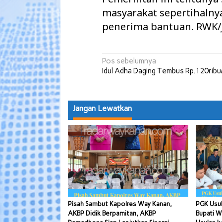
masyarakat sepertihalnya
penerima bantuan. RWK
Navigasi
Pos sebelumnya
Idul Adha Daging Tembus Rp.120ribu
pos
Jangan Lewatkan
Pisah Sambut Kapolres Way Kanan,
PGK Usul
AKBP Didik Berpamitan, AKBP
Bupati W