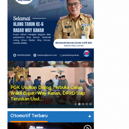
PGK Usulkan Dialog Terbuka Calon
DPRD Way Kana
Wakil Bupati Way Kanan, DPRD Siap
Tiga Agenda Be
Teruskan Usul…
hingga Prose…
Otomotif Terbaru
+