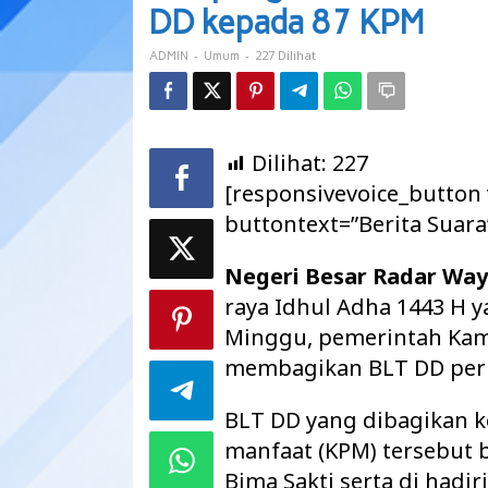
Adha
DD kepada 87 KPM
dengan
Bagikan
-
-
227 Dilihat
ADMIN
Umum
BLT
DD
kepada
87
KPM
Dilihat:
227
[responsivevoice_button
buttontext=”Berita Suara
Negeri Besar Radar Wa
raya Idhul Adha 1443 H 
Minggu, pemerintah Kam
membagikan BLT DD perio
BLT DD yang dibagikan k
manfaat (KPM) tersebut 
Bima Sakti serta di hadi