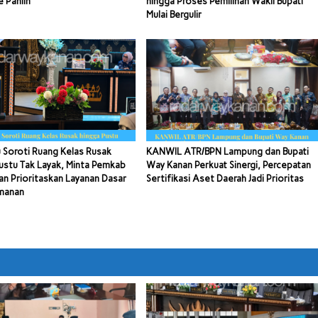
e Panlih
hingga Proses Pemilihan Wakil Bupati
Mulai Bergulir
 Soroti Ruang Kelas Rusak
KANWIL ATR/BPN Lampung dan Bupati
ustu Tak Layak, Minta Pemkab
Way Kanan Perkuat Sinergi, Percepatan
n Prioritaskan Layanan Dasar
Sertifikasi Aset Daerah Jadi Prioritas
manan