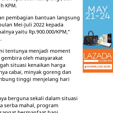
uh KPM.
ukan pembagian bantuan langsung
bulan Mei-Juli 2022 kepada
alnya yaitu Rp.900.000/KPM,”
.
ini tentunya menjadi moment
 gembira oleh masyarakat
gah situasi kenaikan harga
 nya cabai, minyak goreng dan
 Ruang Kelas Rusak
Pisah Sambut Kapolres Way Kanan,
bung tinggi menjelang hari
k Layak, Minta Pemkab
AKBP Didik Berpamitan, AKBP
Ramadhona Siap Lanj…
ya berguna sekali dalam situasi
pa serba mahal, program
 sangat bermanfaat bagi