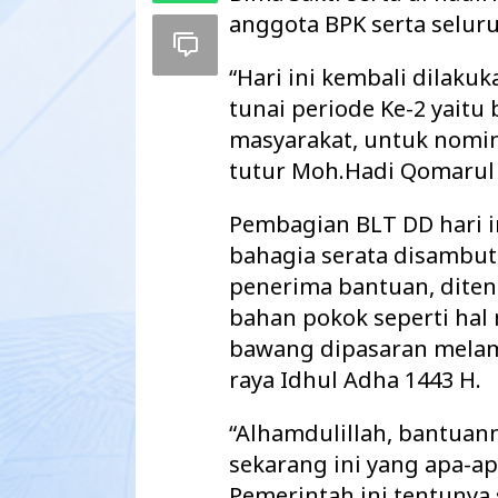
anggota BPK serta selur
“Hari ini kembali dilak
tunai periode Ke-2 yaitu 
masyarakat, untuk nomin
tutur Moh.Hadi Qomarul 
Pembagian BLT DD hari 
bahagia serata disambut
penerima bantuan, diten
bahan pokok seperti hal
Maharatu Soroti
bawang dipasaran melam
hingga Pustu Ta
raya Idhul Adha 1443 H.
Way Kanan…
“Alhamdulillah, bantuann
sekarang ini yang apa-a
Pemerintah ini tentunya