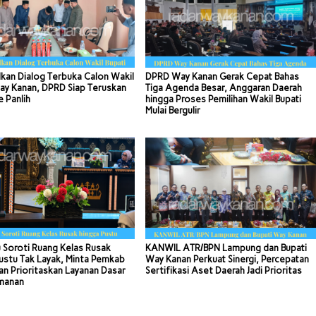
kan Dialog Terbuka Calon Wakil
DPRD Way Kanan Gerak Cepat Bahas
ay Kanan, DPRD Siap Teruskan
Tiga Agenda Besar, Anggaran Daerah
e Panlih
hingga Proses Pemilihan Wakil Bupati
Mulai Bergulir
 Soroti Ruang Kelas Rusak
KANWIL ATR/BPN Lampung dan Bupati
ustu Tak Layak, Minta Pemkab
Way Kanan Perkuat Sinergi, Percepatan
n Prioritaskan Layanan Dasar
Sertifikasi Aset Daerah Jadi Prioritas
manan