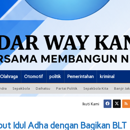
Olahraga
Otomotif
politik
Pemerintahan
kriminal
ndra
Sepakbola
Daihatsu
Partai Politik
Sepakbola Kita
Banjir Ja
Ikuti Kami
ut Idul Adha dengan Bagikan BLT