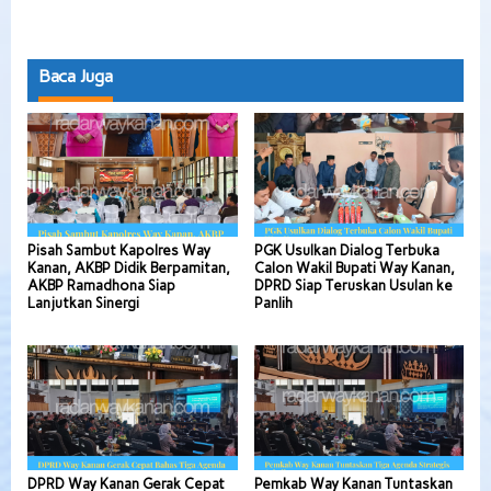
Baca Juga
Pisah Sambut Kapolres Way
PGK Usulkan Dialog Terbuka
Kanan, AKBP Didik Berpamitan,
Calon Wakil Bupati Way Kanan,
AKBP Ramadhona Siap
DPRD Siap Teruskan Usulan ke
Lanjutkan Sinergi
Panlih
DPRD Way Kanan Gerak Cepat
Pemkab Way Kanan Tuntaskan