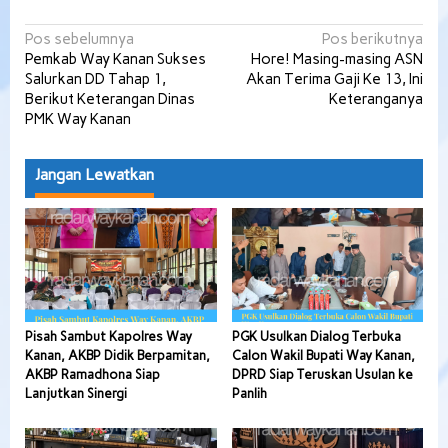
Navigasi
Pos sebelumnya
Pos berikutnya
Pemkab Way Kanan Sukses
Hore! Masing-masing ASN
pos
Salurkan DD Tahap 1,
Akan Terima Gaji Ke 13, Ini
Berikut Keterangan Dinas
Keteranganya
PMK Way Kanan
Jangan Lewatkan
Pisah Sambut Kapolres Way
PGK Usulkan Dialog Terbuka
Kanan, AKBP Didik Berpamitan,
Calon Wakil Bupati Way Kanan,
AKBP Ramadhona Siap
DPRD Siap Teruskan Usulan ke
Lanjutkan Sinergi
Panlih