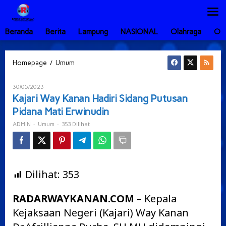
Lewati
ke
konten
Beranda
Berita
Lampung
NASIONAL
Olahraga
Ot
Kajari
/
Homepage
Umum
Way
Kanan
Oleh
30/05/2023
Hadiri
ADMIN
Kajari Way Kanan Hadiri Sidang Putusan
Sidang
Pidana Mati Erwinudin
Putusan
Pidana
-
-
353 Dilihat
ADMIN
Umum
Mati
Erwinudin
Dilihat:
353
RADARWAYKANAN.COM
– Kepala
Kejaksaan Negeri (Kajari) Way Kanan