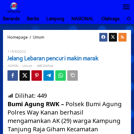
Lewati
ke
konten
Beranda
Berita
Lampung
NASIONAL
Olahraga
Ot
Jelang
/
Homepage
Umum
Lebaran
pencuri
Oleh
11/04/2022
makin
ADMIN
Jelang Lebaran pencuri makin marak
marak
-
-
449 Dilihat
ADMIN
Umum
Dilihat:
449
Bumi Agung RWK –
Polsek Bumi Agung
Polres Way Kanan berhasil
mengamankan AK (29) warga Kampung
Tanjung Raja Giham Kecamatan