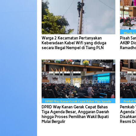
Warga 2 Kecamatan Pertanyakan
Pisah Sa
Keberadaan Kabel Wifi yang diduga
AKBP Di
secara Illegal Nempel di Tiang PLN
Ramadhon
DPRD Way Kanan Gerak Cepat Bahas
Pemkab 
Tiga Agenda Besar, Anggaran Daerah
Agenda S
hingga Proses Pemilihan Wakil Bupati
Disahkan
Mulai Bergulir
Resmi Di