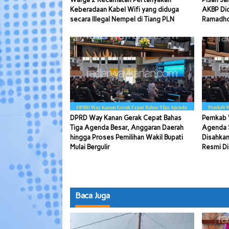
Keberadaan Kabel Wifi yang diduga
AKBP Di
secara Illegal Nempel di Tiang PLN
Ramadhon
DPRD Way Kanan Gerak Cepat Bahas
Pemkab 
Tiga Agenda Besar, Anggaran Daerah
Agenda S
hingga Proses Pemilihan Wakil Bupati
Disahkan
Mulai Bergulir
Resmi Di
Baca Juga