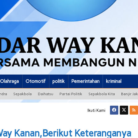
Olahraga
Otomotif
politik
Pemerintahan
kriminal
ndra
Sepakbola
Daihatsu
Partai Politik
Sepakbola Kita
Banjir Ja
Ikuti Kami
Way Kanan,Berikut Keteranganya