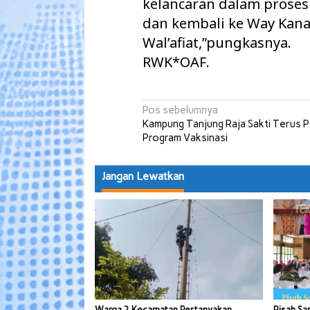
kelancaran dalam proses
dan kembali ke Way Kan
Wal’afiat,”pungkasnya.
RWK*OAF.
Navigasi
Pos sebelumnya
Kampung Tanjung Raja Sakti Terus 
pos
Program Vaksinasi
Jangan Lewatkan
Warga 2 Kecamatan Pertanyakan
Pisah Sa