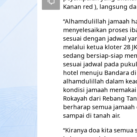
Kanan red ), langsung d
“Alhamdulillah jamaah ha
menyelesaikan proses ib
sesuai dengan jadwal ya
melalui ketua kloter 28 
sedang bersiap-siap me
sesuai jadwal pada pukul
hotel menuju Bandara d
alhamdulillah dalam kea
kondisi jamaah memakai 
Pemkab Way Kanan Tuntaskan Tiga
Warga 2 Kecama
Rokayah dari Rebang Tang
Agenda Strategis Sekaligus, APBD
Keberadaan Kabe
2027 Disahkan d…
secara Illegal N
berharap semua jamaah d
sampai di tanah air.
“Kiranya doa kita semua