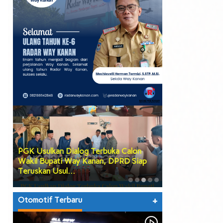
PGK Usulkan Dialog Terbuka Calon
DPRD Way Kana
Wakil Bupati Way Kanan, DPRD Siap
Tiga Agenda Be
Teruskan Usul…
hingga Prose…
Otomotif Terbaru
+