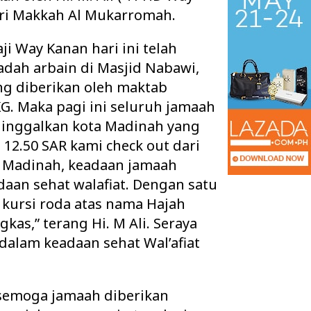
ari Makkah Al Mukarromah.
ji Way Kanan hari ini telah
adah arbain di Masjid Nabawi,
ng diberikan oleh maktab
JKG. Maka pagi ini seluruh jamaah
ninggalkan kota Madinah yang
 12.50 SAR kami check out dari
i Madinah, keadaan jamaah
daan sehat walafiat. Dengan satu
kursi roda atas nama Hajah
tan Pertanyakan
Pisah Sambut Kapolres Way Kanan,
kas,” terang Hi. M Ali. Seraya
l Wifi yang diduga
AKBP Didik Berpamitan, AKBP
…
Ramadhona Siap Lanj…
alam keadaan sehat Wal’afiat
 semoga jamaah diberikan