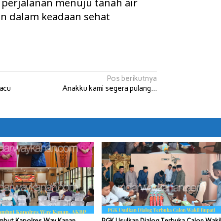
 perjalanan menuju tanah air
an dalam keadaan sehat
Pos berikutnya
Pacu
Anakku kami segera pulang…
mbut Kapolres Way Kanan,
PGK Usulkan Dialog Terbuka Calon Waki