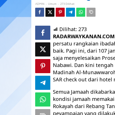
Keteranganya
-
-
273 Dilihat
ADMIN
Umum
Dilihat:
273
RADARWAYKANAN.COM
persatu rangkaian ibada
baik. Pagi ini, dari 107 
saja menyelesaikan Prose
Nabawi. Dan kini tengah
Madinah Al-Munawwaroh.
SAR check out dari hote
Semua Jamaah dikabarkan
kondisi jamaah memakai 
Rokayah dari Rebang Tangk
peyampaian yang dilakuka