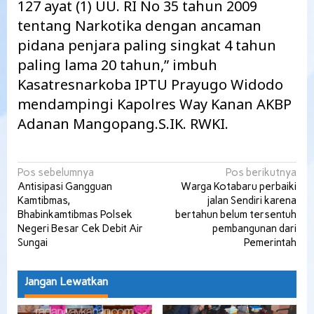
127 ayat (1) UU. RI No 35 tahun 2009
tentang Narkotika dengan ancaman
pidana penjara paling singkat 4 tahun
paling lama 20 tahun,” imbuh
Kasatresnarkoba IPTU Prayugo Widodo
mendampingi Kapolres Way Kanan AKBP
Adanan Mangopang.S.IK. RWKI.
Navigasi
Pos sebelumnya
Pos berikutnya
Antisipasi Gangguan
Warga Kotabaru perbaiki
pos
Kamtibmas,
jalan Sendiri karena
Bhabinkamtibmas Polsek
bertahun belum tersentuh
Negeri Besar Cek Debit Air
pembangunan dari
Sungai
Pemerintah
Jangan Lewatkan