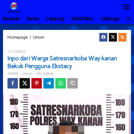
Lewati
ke
konten
Beranda
Berita
Lampung
NASIONAL
Olahraga
Ot
Inpo
/
Homepage
Umum
dari
Warga
Oleh
11/12/2025
Satresnarkoba
ADMIN
Inpo dari Warga Satresnarkoba Way kanan
Way
Bekuk Pengguna Ekstacy
kanan
Bekuk
-
-
651 Dilihat
ADMIN
Umum
Pengguna
Ekstacy