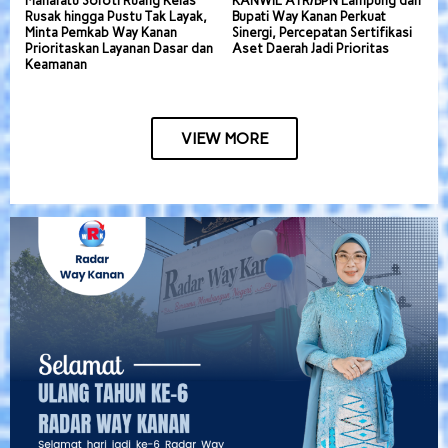
Maharatu Soroti Ruang Kelas
KANWIL ATR/BPN Lampung dan
Rusak hingga Pustu Tak Layak,
Bupati Way Kanan Perkuat
Minta Pemkab Way Kanan
Sinergi, Percepatan Sertifikasi
Prioritaskan Layanan Dasar dan
Aset Daerah Jadi Prioritas
Keamanan
VIEW MORE