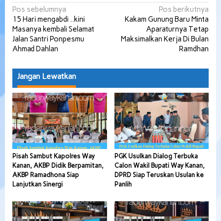
Navigasi
Pos sebelumnya
Pos berikutnya
15 Hari mengabdi ..kini
Kakam Gunung Baru Minta
pos
Masanya kembali Selamat
Aparaturnya Tetap
Jalan Santri Ponpesmu
Maksimalkan Kerja Di Bulan
Ahmad Dahlan
Ramdhan
Jangan Lewatkan
Pisah Sambut Kapolres Way
PGK Usulkan Dialog Terbuka
Kanan, AKBP Didik Berpamitan,
Calon Wakil Bupati Way Kanan,
AKBP Ramadhona Siap
DPRD Siap Teruskan Usulan ke
Lanjutkan Sinergi
Panlih