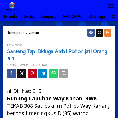
Lewati
ke
konten
Beranda
Berita
Lampung
NASIONAL
Olahraga
Ot
Ganteng
/
Homepage
Umum
Tapi
Diduga
Oleh
18/04/2022
Ambil
ADMIN
Ganteng Tapi Diduga Ambil Pohon jati Orang
Pohon
lain
jati
Orang
-
-
315 Dilihat
ADMIN
Umum
lain
Dilihat:
315
Gunung Labuhan Way Kanan. RWK-
TEKAB 308 Satreskrim Polres Way Kanan,
berhasil meringkus D (35) warga