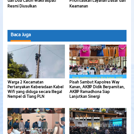
dan Dua Calon Wakil Bupati
Prioritaskan Layanan Dasar dan
Resmi Diusulkan
Keamanan
Baca Juga
Warga 2 Kecamatan
Pisah Sambut Kapolres Way
Pertanyakan Keberadaan Kabel
Kanan, AKBP Didik Berpamitan,
Wifi yang diduga secara Illegal
AKBP Ramadhona Siap
Nempel di Tiang PLN
Lanjutkan Sinergi