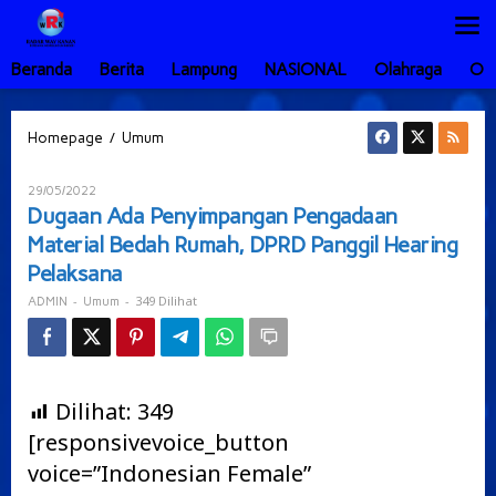
Lewati
ke
konten
Beranda
Berita
Lampung
NASIONAL
Olahraga
Ot
Dugaan
/
Homepage
Umum
Ada
Penyimpangan
Oleh
29/05/2022
Pengadaan
ADMIN
Dugaan Ada Penyimpangan Pengadaan
Material
Material Bedah Rumah, DPRD Panggil Hearing
Bedah
Rumah,
Pelaksana
DPRD
-
-
349 Dilihat
ADMIN
Umum
Panggil
Hearing
Pelaksana
Dilihat:
349
[responsivevoice_button
voice=”Indonesian Female”