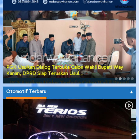
ati Way
DPRD Way Kanan Gerak Cepat Bahas Tiga Age
Besar, Anggaran Daerah hingga Prose…
Otomotif Terbaru
+