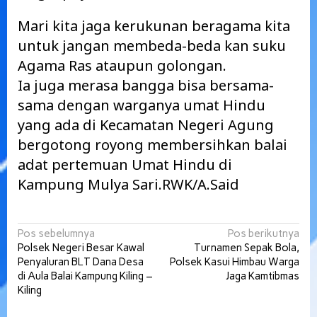
Mari kita jaga kerukunan beragama kita
untuk jangan membeda-beda kan suku
Agama Ras ataupun golongan.
Ia juga merasa bangga bisa bersama-
sama dengan warganya umat Hindu
yang ada di Kecamatan Negeri Agung
bergotong royong membersihkan balai
adat pertemuan Umat Hindu di
Kampung Mulya Sari.RWK/A.Said
Navigasi
Pos sebelumnya
Pos berikutnya
Polsek Negeri Besar Kawal
Turnamen Sepak Bola,
pos
Penyaluran BLT Dana Desa
Polsek Kasui Himbau Warga
di Aula Balai Kampung Kiling –
Jaga Kamtibmas
Kiling