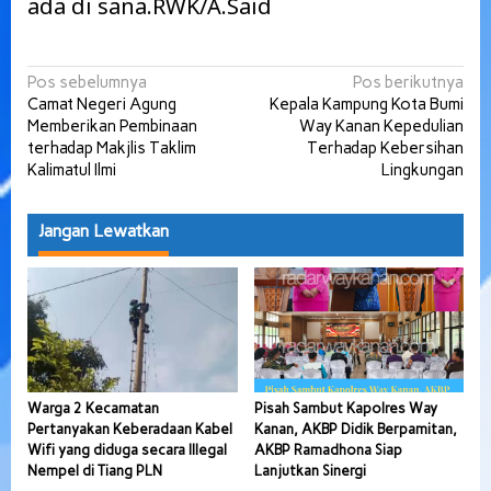
ada di sana.RWK/A.Said
Navigasi
Pos sebelumnya
Pos berikutnya
Camat Negeri Agung
Kepala Kampung Kota Bumi
pos
Memberikan Pembinaan
Way Kanan Kepedulian
terhadap Makjlis Taklim
Terhadap Kebersihan
Kalimatul Ilmi
Lingkungan
Jangan Lewatkan
Warga 2 Kecamatan
Pisah Sambut Kapolres Way
Pertanyakan Keberadaan Kabel
Kanan, AKBP Didik Berpamitan,
Wifi yang diduga secara Illegal
AKBP Ramadhona Siap
Nempel di Tiang PLN
Lanjutkan Sinergi