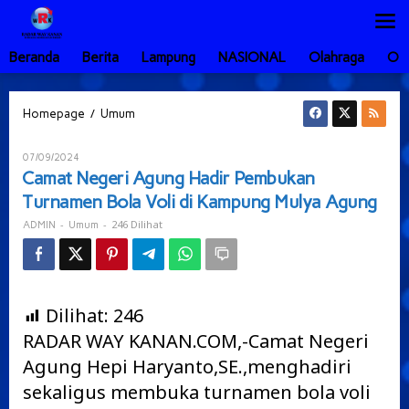
Lewati
ke
konten
Beranda
Berita
Lampung
NASIONAL
Olahraga
Ot
Camat
/
Homepage
Umum
Negeri
Agung
Oleh
07/09/2024
Hadir
ADMIN
Camat Negeri Agung Hadir Pembukan
Pembukan
Turnamen Bola Voli di Kampung Mulya Agung
Turnamen
Bola
-
-
246 Dilihat
ADMIN
Umum
Voli
di
Kampung
Mulya
Agung
Dilihat:
246
RADAR WAY KANAN.COM,-Camat Negeri
Agung Hepi Haryanto,SE.,menghadiri
sekaligus membuka turnamen bola voli