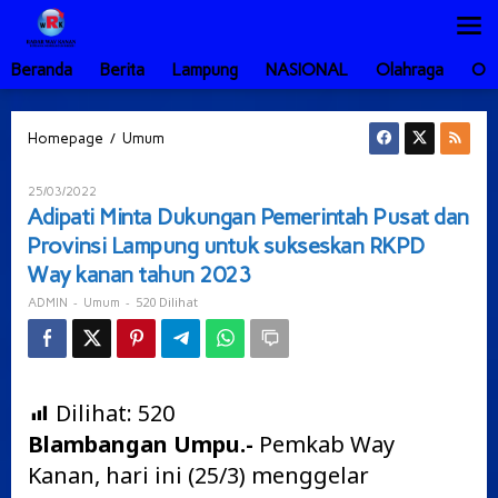
Lewati
ke
konten
Beranda
Berita
Lampung
NASIONAL
Olahraga
Ot
Adipati
/
Homepage
Umum
Minta
Dukungan
Oleh
25/03/2022
Pemerintah
ADMIN
Adipati Minta Dukungan Pemerintah Pusat dan
Pusat
Provinsi Lampung untuk sukseskan RKPD
dan
Provinsi
Way kanan tahun 2023
Lampung
-
-
520 Dilihat
ADMIN
Umum
untuk
sukseskan
RKPD
Way
kanan
Dilihat:
520
tahun
2023
Blambangan Umpu.-
Pemkab Way
Kanan, hari ini (25/3) menggelar