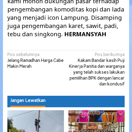
kami mohon dukungan pasar terhadap
pengembangan komoditas kopi dan lada
yang menjadi icon Lampung. Disamping
juga pengembangan karet, sawit, padi,
tebu dan singkong.
HERMANSYAH
Navigasi
Pos sebelumnya
Pos berikutnya
Jelang Ramadhan Harga Cabe
Kakam Bandar kasih Puji
pos
Makin Merah
Kinerja Panitia dan warganya
yang telah sukses lakukan
pemilihan BPK dengan lancar
dan kondusif
Jangan Lewatkan