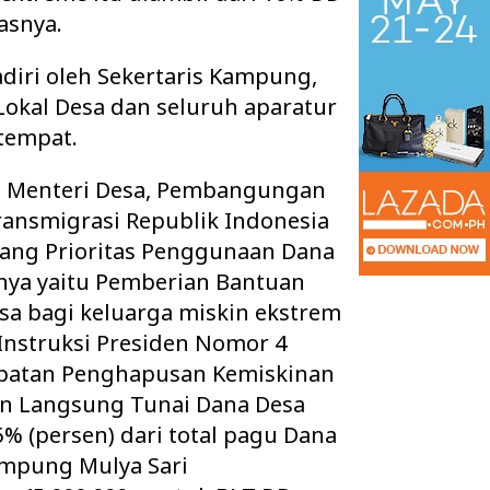
asnya.
adiri oleh Sekertaris Kampung,
okal Desa dan seluruh aparatur
tempat.
n Menteri Desa, Pembangungan
ransmigrasi Republik Indonesia
tang Prioritas Penggunaan Dana
inya yaitu Pemberian Bantuan
a bagi keluarga miskin ekstrem
apolres Way Kanan,
PGK Usulkan Dialog Terbuka Calon
nstruksi Presiden Nomor 4
pamitan, AKBP
Wakil Bupati Way Kanan, DPRD Siap
epatan Penghapusan Kemiskinan
 Lanj…
Teruskan Usul…
an Langsung Tunai Dana Desa
% (persen) dari total pagu Dana
ampung Mulya Sari