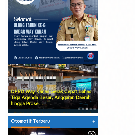
DPRD Way Kanan Gerak Cepat Bahas
Pemkab Way Kan
Tiga Agenda Besar, Anggaran Daerah
Agenda Strateg
hingga Prose…
2027 Disahkan
Otomotif Terbaru
+