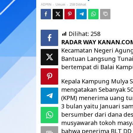
BLT
-
-
258 Dilihat
ADMIN
Umum
Dilihat:
258
RADAR WAY KANAN.CO
Kecamatan Negeri Agung
Bantuan Langsung Tunai
bertempat di Balai Kamp
Kepala Kampung Mulya S
mengatakan Sebanyak 50
(KPM) menerima uang tun
3 bulan yaitu Januari s
bersumber dari dana des
musyawarah tokoh masy
bahwa penerima BLT DD e