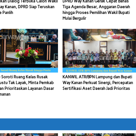
kan Dialog Terbuka Calon Wakil
DPRD Way Kanan Gerak Cepat Bahas
ay Kanan, DPRD Siap Teruskan
Tiga Agenda Besar, Anggaran Daerah
e Panlih
hingga Proses Pemilihan Wakil Bupati
Mulai Bergulir
 Soroti Ruang Kelas Rusak
KANWIL ATR/BPN Lampung dan Bupati
ustu Tak Layak, Minta Pemkab
Way Kanan Perkuat Sinergi, Percepatan
n Prioritaskan Layanan Dasar
Sertifikasi Aset Daerah Jadi Prioritas
manan