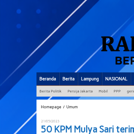
Beranda
Berita
Lampung
NASIONAL
Berita Politik
Persija Jakarta
Mobil
PPP
geri
50
/
Homepage
Umum
KPM
Mulya
Oleh
21/05/2023
Sari
ADMIN
50 KPM Mulya Sari teri
terima