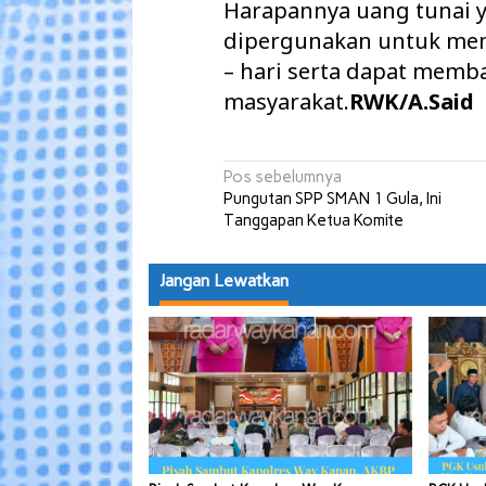
Harapannya uang tunai y
dipergunakan untuk me
– hari serta dapat mem
masyarakat.
RWK/A.Said
Navigasi
Pos sebelumnya
Pungutan SPP SMAN 1 Gula, Ini
pos
Tanggapan Ketua Komite
Jangan Lewatkan