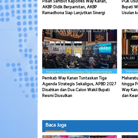
Pisah Sambut Kapolres Way Kanan,
PGK Usul
AKBP Didik Berpamitan, AKBP
Bupati W
Ramadhona Siap Lanjutkan Sinergi
Usulan k
Pemkab Way Kanan Tuntaskan Tiga
Maharatu
Agenda Strategis Sekaligus, APBD 2027
hingga P
Disahkan dan Dua Calon Wakil Bupati
Way Kana
Resmi Diusulkan
dan Kea
Baca Juga