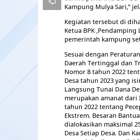
Kampung Mulya Sari,” jel
Kegiatan tersebut di dih
Ketua BPK ,Pendamping L
pemerintah kampung se
Sesuai dengan Peratura
Daerah Tertinggal dan T
Nomor 8 tahun 2022 ten
Desa tahun 2023 yang is
Langsung Tunai Dana Des
Maharatu Soroti Ruang Kelas Rusak
Pisah Sambut K
merupakan amanat dari I
hingga Pustu Tak Layak, Minta Pemkab
AKBP Didik Ber
tahun 2022 tentang Pec
Way Kanan…
Ramadhona Siap
Ekstrem. Besaran Bantu
dialokasikan maksimal 25
Desa Setiap Desa. Dan K