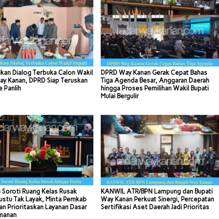
kan Dialog Terbuka Calon Wakil
DPRD Way Kanan Gerak Cepat Bahas
ay Kanan, DPRD Siap Teruskan
Tiga Agenda Besar, Anggaran Daerah
e Panlih
hingga Proses Pemilihan Wakil Bupati
Mulai Bergulir
 Soroti Ruang Kelas Rusak
KANWIL ATR/BPN Lampung dan Bupati
ustu Tak Layak, Minta Pemkab
Way Kanan Perkuat Sinergi, Percepatan
n Prioritaskan Layanan Dasar
Sertifikasi Aset Daerah Jadi Prioritas
manan