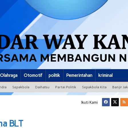
Olahraga
Otomotif
politik
Pemerintahan
kriminal
ndra
Sepakbola
Daihatsu
Partai Politik
Sepakbola Kita
Banjir Ja
Ikuti Kami
ma BLT